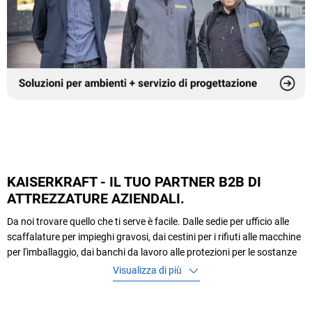
KAISERKRAFT - IL TUO PARTNER B2B DI
ATTREZZATURE AZIENDALI.
Da noi trovare quello che ti serve è facile. Dalle sedie per ufficio alle
scaffalature per impieghi gravosi, dai cestini per i rifiuti alle macchine
per l'imballaggio, dai banchi da lavoro alle protezioni per le sostanze
pericolose. Da oltre 80 anni forniamo alle aziende prodotti che
Visualizza di più
rendono la vita lavorativa di tutti i giorni più efficiente, sicura e
produttiva, in modo affidabile e in tutti i settori. E se mai non