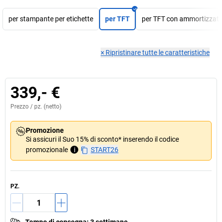
per stampante per etichette
per TFT
per TFT con ammortizzato
×
Ripristinare tutte le caratteristiche
339,- €
Prezzo /
pz.
(netto)
Promozione
Si assicuri il Suo 15% di sconto* inserendo il codice
promozionale
i
START26
PZ.