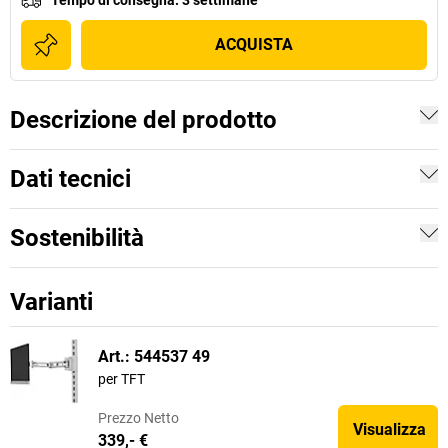
Tempo di consegna
:
3 settimane
ACQUISTA
Descrizione del prodotto
Dati tecnici
Sostenibilità
Varianti
Art.: 544537 49
per TFT
Prezzo
Netto
Visualizza
339,- €