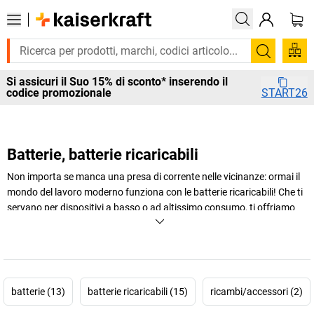
Cerca
Si assicuri il Suo 15% di sconto* inserendo il
codice promozionale
START26
Batterie, batterie ricaricabili
Non importa se manca una presa di corrente nelle vicinanze: ormai il
mondo del lavoro moderno funziona con le batterie ricaricabili! Che ti
servano per dispositivi a basso o ad altissimo consumo, ti offriamo
tutto il necessario, comprese batterie AA o batterie ricaricabili agli ioni
di litio per bici elettriche e per altri dispositivi aziendali! Per ricaricare
senza prese, senza cavi e senza problemi.
+
Visualizza di più
batterie (13)
batterie ricaricabili (15)
ricambi/accessori (2)