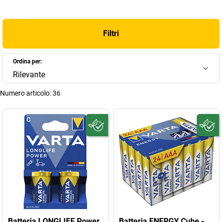
Filtri
Ordina per:
Rilevante
Numero articolo:
36
Batteria LONGLIFE Power
Batteria ENERGY Cube -