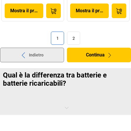
Mostra il prodotto
Mostra il prodotto
1
2
Continua
Indietro
Qual è la differenza tra batterie e
batterie ricaricabili?
Come dice il nome stesso, le seconde sono ricaricabili, mentre le prime
no. Ma non è l'unica differenza. Anche se le batterie ricaricabili sono
una fonte di energia indispensabile per
utensili elettrici
, biciclette
elettriche,
bilance elettroniche
e molti altri dispositivi, è necessario