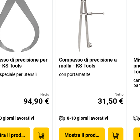
so di precisione per
Compasso di precisione a
Mi
- KS Tools
molla - KS Tools
pn
To
speciale per utensili
con portamatite
cam
bar
Netto
Netto
94,90 €
31,50 €
0 giorni lavorativi
8-10 giorni lavorativi
ra il prodotto
Mostra il prodotto