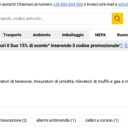
di aiutarti! Chiamaci al numero
+39 800 844 500
o inviaci un'e-mail a
info@
Cer
Trasporto
Ambiente
Imballaggio
MEPA
Buono
S
curi il Suo 15% di sconto* inserendo il codice promozionale
vatori di tensione, misuratori di umidità, rilevatori di muffe e gas e m
 misurazione (2)
allarmi antincendio (1)
calibri a corsoio (1)