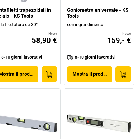
tafiletti trapezoidali in
Goniometro universale - KS
iaio - KS Tools
Tools
 la filettatura da 30°
con ingrandimento
Netto
Netto
58,90 €
159,- €
8-10 giorni lavorativi
8-10 giorni lavorativi
Mostra il prodotto
Mostra il prodotto