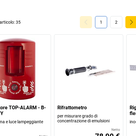
rticolo:
35
1
2
tore TOP-ALARM - B-
Rifrattometro
Ri
TY
fle
per misurare grado di
concentrazione di emulsioni
ena e luce lampeggiante
ino
Netto