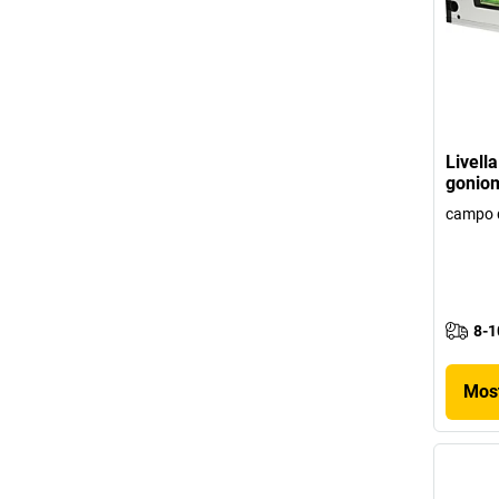
Livella
goniom
campo d
8-1
Most