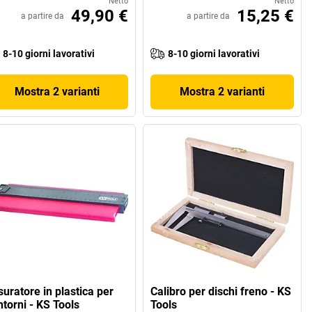
Netto
Netto
49,90 €
15,25 €
a partire da
a partire da
8-10 giorni lavorativi
8-10 giorni lavorativi
Mostra 2 varianti
Mostra 2 varianti
uratore in plastica per
Calibro per dischi freno - KS
ntorni - KS Tools
Tools