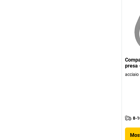
Compas
presa 
acciaio 
8-1
Most