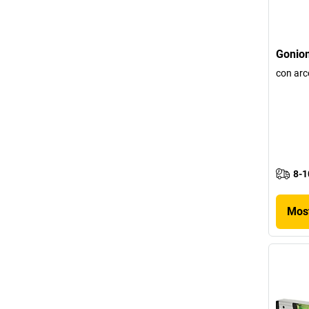
Goniom
con arc
8-1
Most