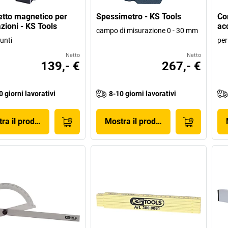
etto magnetico per
Spessimetro - KS Tools
Con
zioni - KS Tools
acc
campo di misurazione 0 - 30 mm
unti
per
Netto
Netto
139,- €
267,- €
0 giorni lavorativi
8-10 giorni lavorativi
ra il prodotto
Mostra il prodotto