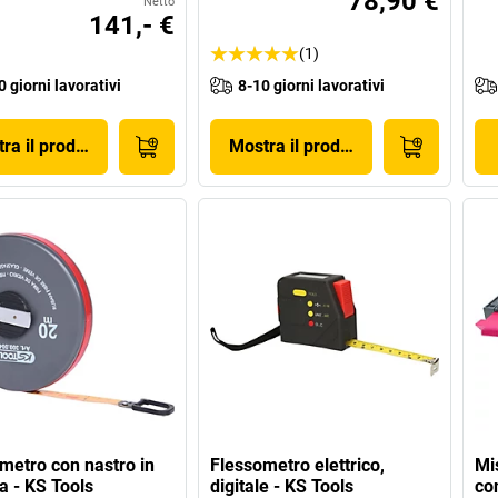
78,90 €
Netto
141,- €
(1)
0 giorni lavorativi
8-10 giorni lavorativi
ra il prodotto
Mostra il prodotto
metro con nastro in
Flessometro elettrico,
Mis
ca - KS Tools
digitale - KS Tools
co