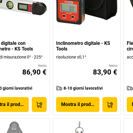
 digitale con
Inclinometro digitale - KS
Fl
etro - KS Tools
Tools
ci
i misurazione 0° - 225°
risoluzione ±0,1°
acc
Netto
Netto
86,90 €
83,90 €
0 giorni lavorativi
8-10 giorni lavorativi
ra il prodotto
Mostra il prodotto