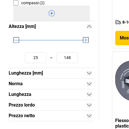
compassi (2)
8-1
Altezza [mm]
Most
-
Lunghezza [mm]
Norma
Lunghezza
Prezzo lordo
Prezzo netto
Flesso
plasti