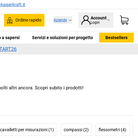
kaiserkraft.it
Account
Ordine rapido
Aziende
Login
ca
 a sapersi
Servizi e soluzioni per progetto
Bestsellers
TART26
olti altri ancora. Scopri subito i prodotti!
cavalletti per misurazioni (1)
compassi (2)
flessometri (4)