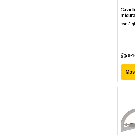
Cavall
misura
con 3 gi
8-1
Most