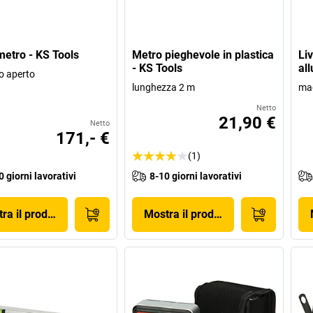
etro - KS Tools
Metro pieghevole in plastica
Liv
- KS Tools
al
o aperto
lunghezza 2 m
ma
Netto
21,90 €
Netto
171,- €
(1)
0 giorni lavorativi
8-10 giorni lavorativi
ra il prodotto
Mostra il prodotto