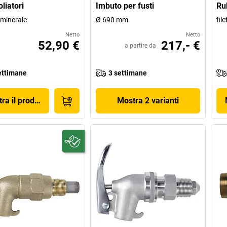
oliatori
Imbuto per fusti
Ru
 minerale
Ø 690 mm
file
Netto
Netto
52,90 €
217,- €
a partire da
ettimane
3 settimane
ra il prodotto
Mostra 2 varianti