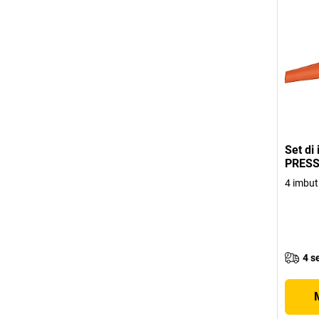
Set di 
PRES
4 imbuti
4 s