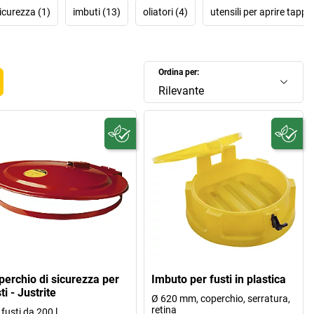
sicurezza (1)
imbuti (13)
oliatori (4)
utensili per aprire tappi 
Ordina per:
Rilevante
perchio di sicurezza per
Imbuto per fusti in plastica
ti - Justrite
Ø 620 mm, coperchio, serratura,
retina
 fusti da 200 l