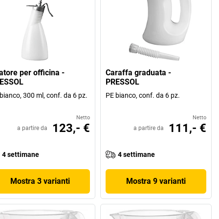
atore per officina -
Caraffa graduata -
ESSOL
PRESSOL
bianco, 300 ml, conf. da 6 pz.
PE bianco, conf. da 6 pz.
Netto
Netto
123,- €
111,- €
a partire da
a partire da
4 settimane
4 settimane
Mostra 3 varianti
Mostra 9 varianti