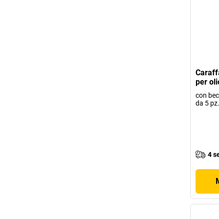
Caraff
per ol
con becc
da 5 pz
4 s