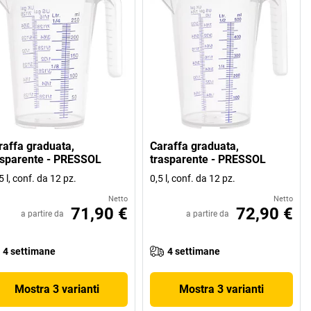
raffa graduata,
Caraffa graduata,
asparente - PRESSOL
trasparente - PRESSOL
5 l, conf. da 12 pz.
0,5 l, conf. da 12 pz.
Netto
Netto
71,90 €
72,90 €
a partire da
a partire da
4 settimane
4 settimane
Mostra 3 varianti
Mostra 3 varianti