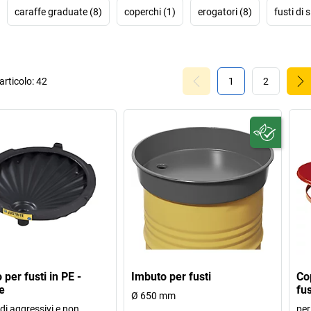
caraffe graduate (8)
coperchi (1)
erogatori (8)
fusti di 
rticolo:
42
1
2
per fusti in PE -
Imbuto per fusti
Co
e
fus
Ø 650 mm
idi aggressivi e non
per