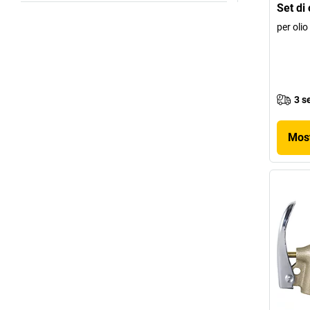
Set di 
per olio
3 s
Most