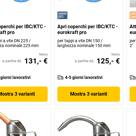
operchi per IBC/KTC -
Apri coperchi per IBC/KTC -
Att
aft pro
eurokraft pro
eu
i a vite DN 225 /
per tappi a vite DN 150 /
per
zza nominale 225 mm
larghezza nominale 150 mm
2''
Netto
Netto
131,- €
125,- €
a partire da
a partire da
 giorni lavorativi
4-5 giorni lavorativi
Mostra 3 varianti
Mostra 3 varianti