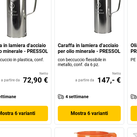
a in lamiera d'acciaio
Caraffa in lamiera d'acciaio
Oli
io minerale - PRESSOL
per olio minerale - PRESSOL
PR
uccio in plastica, conf.
con beccuccio flessibile in
PE 
.
metallo, conf. da 6 pz.
Netto
Netto
72,90 €
147,- €
a partire da
a partire da
ettimane
4 settimane
Mostra 6 varianti
Mostra 6 varianti