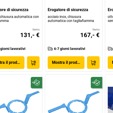
ore di sicurezza
Erogatore di sicurezza
Er
 chiusura automatica con
acciaio inox, chiusura
ott
iamma
automatica con tagliafiamma
sen
Netto
Netto
131,- €
167,- €
 giorni lavorativi
6-7 giorni lavorativi
ra il prodotto
Mostra il prodotto