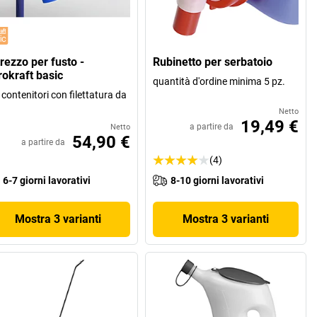
rezzo per fusto -
Rubinetto per serbatoio
rokraft basic
quantità d'ordine minima 5 pz.
 contenitori con filettatura da
Netto
19,49 €
a partire da
Netto
54,90 €
a partire da
(4)
6-7 giorni lavorativi
8-10 giorni lavorativi
Mostra 3 varianti
Mostra 3 varianti