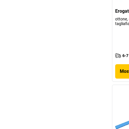
Erogat
ottone,
tagliaf
6-7
Most