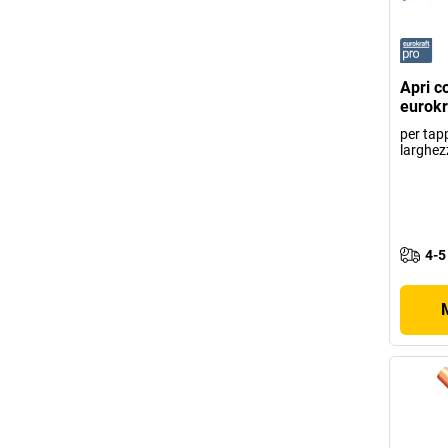
Apri c
eurokr
per tapp
larghe
4-5