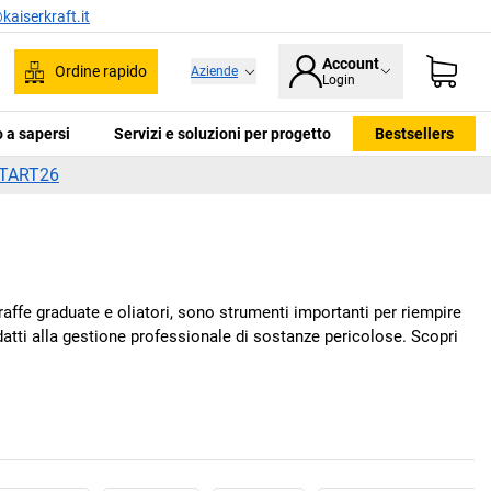
kaiserkraft.it
Account
Ordine rapido
Aziende
Login
ca
 a sapersi
Servizi e soluzioni per progetto
Bestsellers
TART26
araffe graduate e oliatori, sono strumenti importanti per riempire
 adatti alla gestione professionale di sostanze pericolose. Scopri