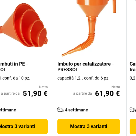
imbuti in PE -
Imbuto per catalizzatore -
Ca
SOL
PRESSOL
tr
, conf. da 10 pz.
capacità 1,2 l, conf. da 6 pz.
0,2
Netto
Netto
51,90 €
61,90 €
a partire da
a partire da
ettimane
4 settimane
Mostra 3 varianti
Mostra 3 varianti