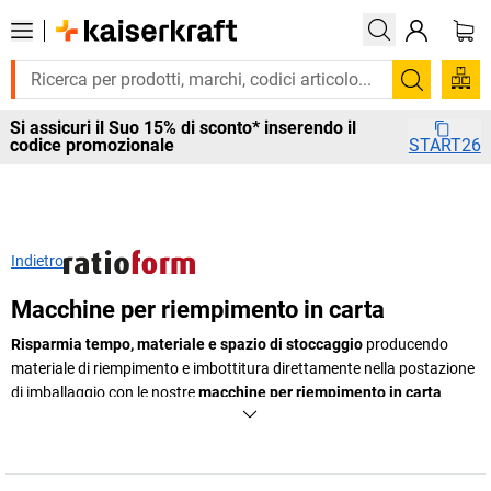
Cerca
Si assicuri il Suo 15% di sconto* inserendo il
codice promozionale
START26
Indietro
Macchine per riempimento in carta
Risparmia tempo, materiale e spazio di stoccaggio
producendo
materiale di riempimento e imbottitura direttamente nella postazione
di imballaggio con le nostre
macchine per riempimento in carta
ecosostenibili, a ingombro ridotto e sempre just-in-time. Grazie ai
nostri
sistemi per riempimento in carta
e alle nostre
macchine per
riempimento in carta
ad alta efficienza, è possibile integrare
l'imballaggio sostenibile direttamente nel tuo processo logistico, in