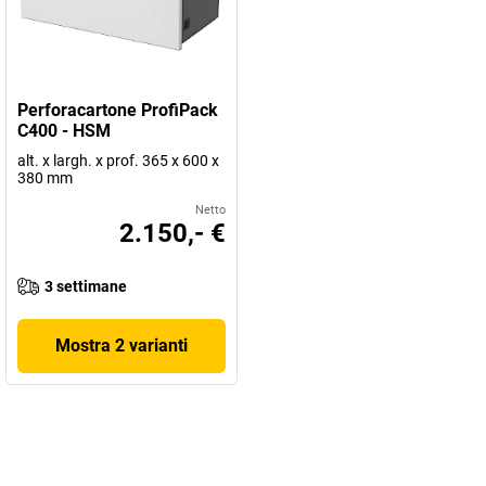
Perforacartone ProfiPack
C400 - HSM
alt. x largh. x prof. 365 x 600 x
380 mm
Netto
2.150,- €
3 settimane
Mostra 2 varianti