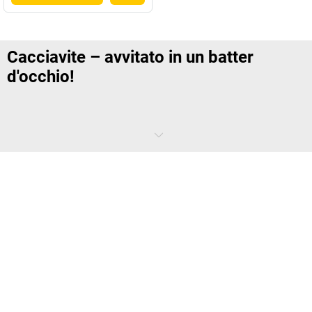
Cacciavite – avvitato in un batter
d'occhio!
Una piccola rotazione con il polso e la vite è già inserita nella
filettatura. Il cacciavite è uno degli utensili a mano più importanti. E
non solo nell'uso professionale, ma anche nella sala hobby, a casa, in
ufficio…
Quale cacciavite si adatta a quale vite?
I nostri cacciaviti o supporti per l'uso con gli
inserti
si adattano a una
grande varietà di viti. I cacciaviti a croce e a testa piatta sono i