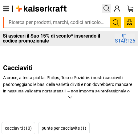
Cerca
Si assicuri il Suo 15% di sconto* inserendo il
codice promozionale
START26
Cacciaviti
A croce, a testa piatta, Philips, Torx o Pozidriv: i nostri cacciaviti
padroneggiano le basi della varietà di viti e non dovrebbero mancare
in nessuna valigetta portautensili – non importa se professionale o
fai-da-te.
+
Visualizza di più
cacciaviti (10)
punte per cacciavite (1)