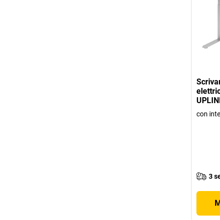
Scriva
elettri
UPLIN
con int
3 s
M