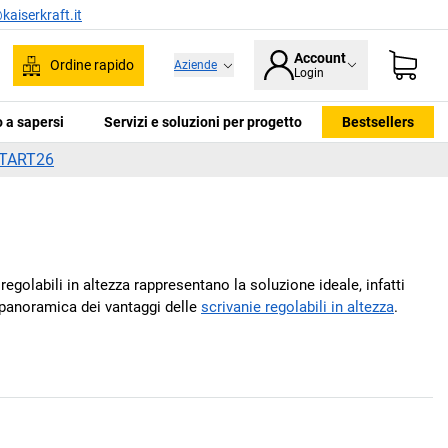
kaiserkraft.it
Account
Ordine rapido
Aziende
Login
ca
 a sapersi
Servizi e soluzioni per progetto
Bestsellers
TART26
golabili in altezza rappresentano la soluzione ideale, infatti
a panoramica dei vantaggi delle
scrivanie regolabili in altezza
.