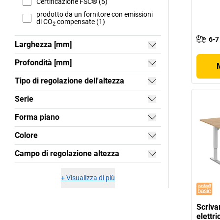
Certificazione FSC® (5)
prodotto da un fornitore con emissioni
di CO
compensate (1)
2
6-7
Larghezza [mm]
Profondità [mm]
Tipo di regolazione dell'altezza
Serie
Forma piano
Colore
Campo di regolazione altezza
+
Visualizza di più
Scriva
elettr