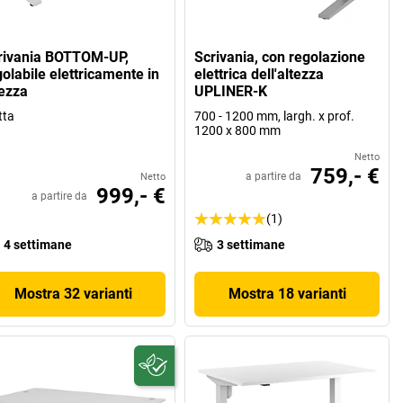
rivania BOTTOM-UP,
Scrivania, con regolazione
olabile elettricamente in
elettrica dell'altezza
tezza
UPLINER-K
tta
700 - 1200 mm, largh. x prof.
1200 x 800 mm
Netto
759,- €
a partire da
Netto
999,- €
a partire da
(1)
4 settimane
3 settimane
Mostra 32 varianti
Mostra 18 varianti