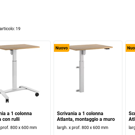
rticolo:
19
Nuovo
Nuo
nia a 1 colonna
Scrivania a 1 colonna
Sc
 con rulli
Atlanta, montaggio a muro
At
x prof. 800 x 600 mm
largh. x prof. 800 x 600 mm
lar