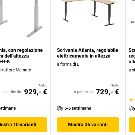
nia, con regolazione
Scrivania Atlanta, regolabile
Sc
ca dell'altezza
elettricamente in altezza
reg
ER-K
al
a forma di L
erruttore Memory
a s
Netto
Netto
929,- €
729,- €
a partire da
a partire da
ettimane
5-6 settimane
ostra 18 varianti
Mostra 36 varianti