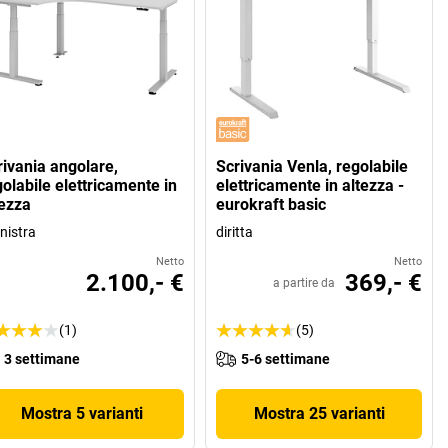
rivania angolare,
Scrivania Venla, regolabile
olabile elettricamente in
elettricamente in altezza -
tezza
eurokraft basic
inistra
diritta
Netto
Netto
2.100,- €
369,- €
a partire da
(1)
(5)
3 settimane
5-6 settimane
Mostra 5 varianti
Mostra 25 varianti