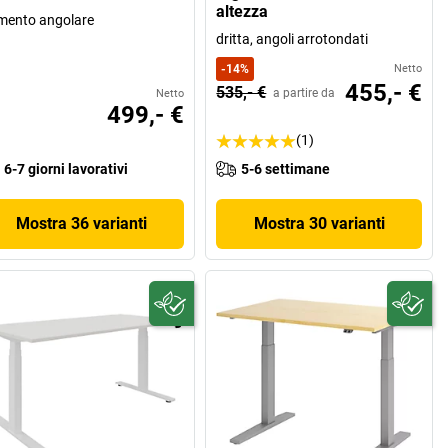
altezza
mento angolare
dritta, angoli arrotondati
-
14
%
Netto
455,- €
535,- €
a partire da
Netto
499,- €
(1)
6-7 giorni lavorativi
5-6 settimane
Mostra 36 varianti
Mostra 30 varianti