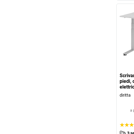
Scriva
piedi,
elettri
diritta
a 
3 s