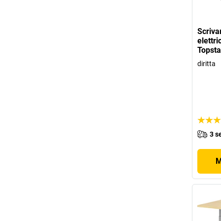
Scriva
elettri
Topsta
diritta
3 s
M