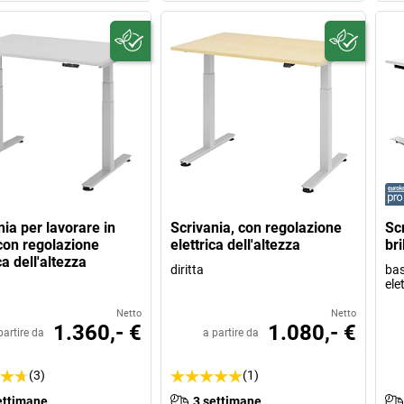
nia per lavorare in
Scrivania, con regolazione
Scr
 con regolazione
elettrica dell'altezza
bri
ca dell'altezza
diritta
bas
ele
Netto
Netto
1.360,- €
1.080,- €
partire da
a partire da
(3)
(1)
ettimane
3 settimane