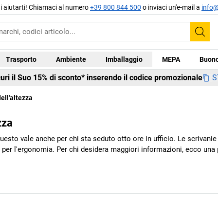
di aiutarti! Chiamaci al numero
+39 800 844 500
o inviaci un'e-mail a
info@
Cer
Trasporto
Ambiente
Imballaggio
MEPA
Buono
S
curi il Suo 15% di sconto* inserendo il codice promozionale
ell'altezza
zza
to vale anche per chi sta seduto otto ore in ufficio. Le scrivanie re
li per l'ergonomia. Per chi desidera maggiori informazioni, ecco un