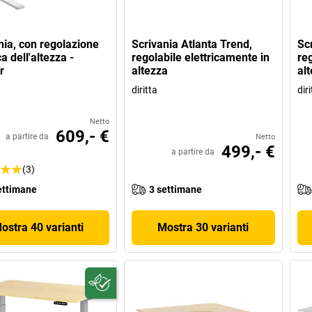
nia, con regolazione
Scrivania Atlanta Trend,
Sc
ca dell'altezza -
regolabile elettricamente in
reg
r
altezza
al
diritta
diri
Netto
609,- €
a partire da
Netto
499,- €
a partire da
(3)
ettimane
3 settimane
ostra 40 varianti
Mostra 30 varianti