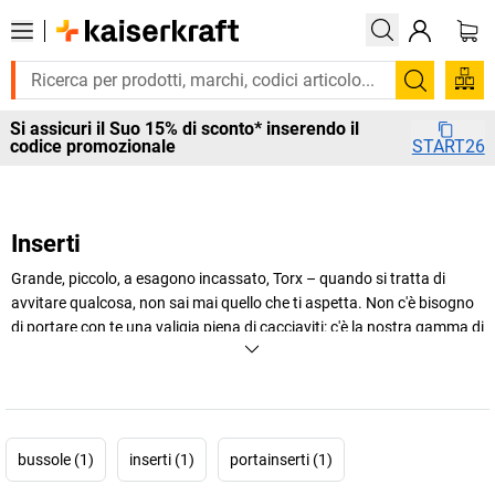
Cerca
Si assicuri il Suo 15% di sconto* inserendo il
codice promozionale
START26
Inserti
Grande, piccolo, a esagono incassato, Torx – quando si tratta di
avvitare qualcosa, non sai mai quello che ti aspetta. Non c'è bisogno
di portare con te una valigia piena di cacciaviti: c'è la nostra gamma di
inserti. Ed ecco che i tuoi collaboratori saranno sempre ben
equipaggiati per ogni tipo di vite.
+
Visualizza di più
bussole (1)
inserti (1)
portainserti (1)