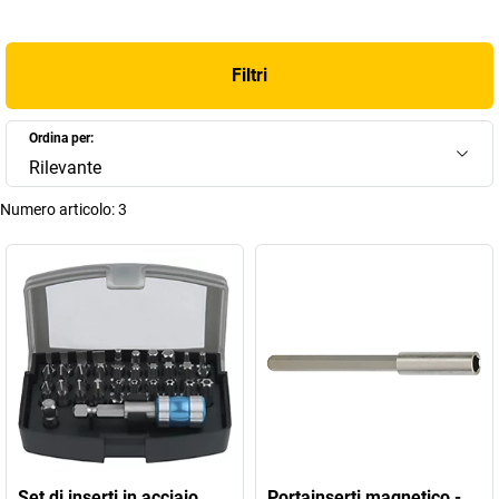
Filtri
Ordina per:
Rilevante
Numero articolo:
3
Set di inserti in acciaio
Portainserti magnetico -