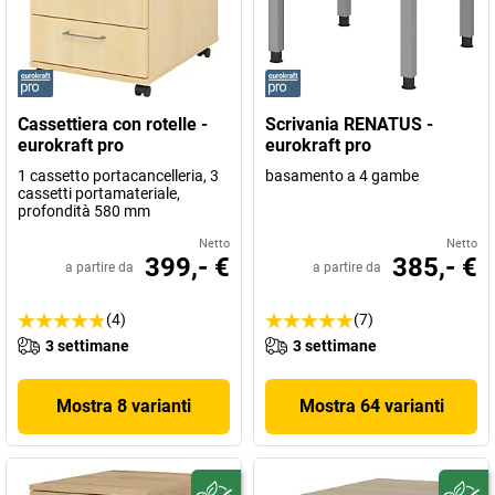
Cassettiera con rotelle -
Scrivania RENATUS -
eurokraft pro
eurokraft pro
1 cassetto portacancelleria, 3
basamento a 4 gambe
cassetti portamateriale,
profondità 580 mm
Netto
Netto
399,- €
385,- €
a partire da
a partire da
(4)
(7)
3 settimane
3 settimane
Mostra 8 varianti
Mostra 64 varianti