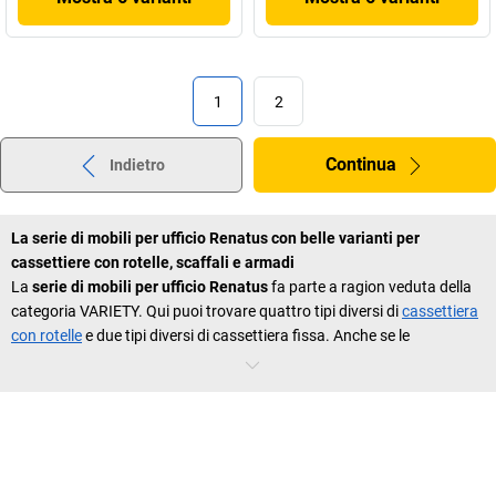
1
2
Continua
Indietro
La serie di mobili per ufficio Renatus con belle varianti per
cassettiere con rotelle, scaffali e armadi
La
serie di mobili per ufficio Renatus
fa parte a ragion veduta della
categoria VARIETY. Qui puoi trovare quattro tipi diversi di
cassettiera
con rotelle
e due tipi diversi di cassettiera fissa. Anche se le
cassettiere con rotelle hanno la stessa altezza, puoi scegliere tuttavia
la versione più adatta con tre o quattro cassetti, la cassettiera fissa
addirittura con cinque cassetti. In questo modo lo spazio a
disposizione può essere adeguato alle esigenze individuali.
Soprattutto le cassettiere con rotelle vengono spesso utilizzate per
avere in ufficio ancora più spazio a disposizione. Sono maneggevoli,