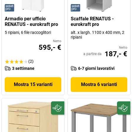
Armadio per ufficio
Scaffale RENATUS -
RENATUS - eurokraft pro
eurokraft pro
5 ripiani, 6 file raccoglitori
alt. x largh. 1100 x 400 mm, 2
ripiani
Netto
595,- €
Netto
187,- €
a partire da
(2)
3 settimane
6-7 giorni lavorativi
Mostra 15 varianti
Mostra 6 varianti