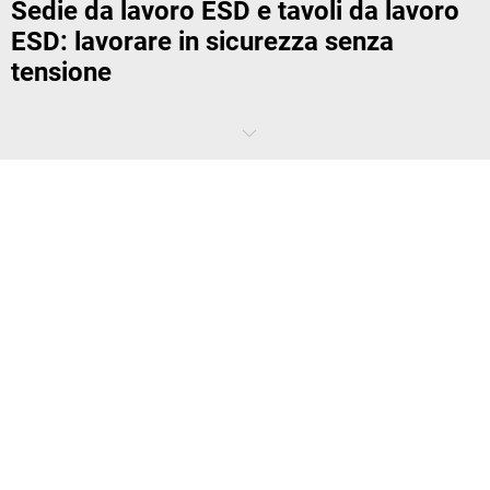
Sedie da lavoro ESD e tavoli da lavoro
ESD: lavorare in sicurezza senza
tensione
Mentre in ufficio e in amministrazione si pensa soprattutto
all'ergonomia delle sedie girevoli e dei
tavoli da lavoro
, nell'area ESD
(quasi) tutto ruota attorno alla compensazione controllata della
tensione. Non hai postazioni di lavoro comode ed ergonomiche? Non
è un problema: le moderne sedie da lavoro ESD, dagli sgabelli alle
sedie girevoli, in combinazione con i tavoli da lavoro ESD offrono
soluzioni perfette!
Perché ho bisogno di tavoli e sedie da
lavoro speciali per l'area ESD?