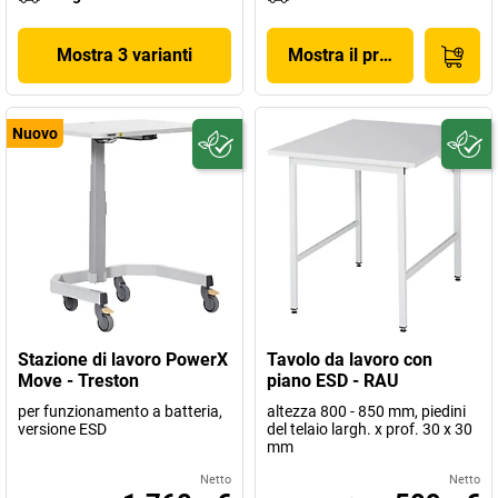
Mostra 3 varianti
Mostra il prodotto
Nuovo
Stazione di lavoro PowerX
Tavolo da lavoro con
Move - Treston
piano ESD - RAU
per funzionamento a batteria,
altezza 800 - 850 mm, piedini
versione ESD
del telaio largh. x prof. 30 x 30
mm
Netto
Netto