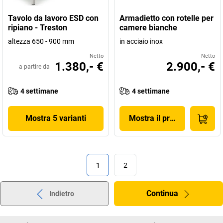
Tavolo da lavoro ESD con
Armadietto con rotelle per
ripiano - Treston
camere bianche
altezza 650 - 900 mm
in acciaio inox
Netto
Netto
1.380,- €
2.900,- €
a partire da
4 settimane
4 settimane
Mostra 5 varianti
Mostra il prodotto
1
2
Continua
Indietro