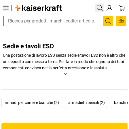
Cerca
Sedie e tavoli ESD
Una postazione di lavoro ESD senza sedie e tavoli ESD non è altro che
un deposito con messa a terra. Per fare in modo che ognuno dei tuoi
componenti convinca per la perfetta precisione e l'assoluta
funzionalità, presta attenzione all'ergonomia e alla facilità d'uso.
+
Visualizza di più
armadi per camere bianche (2)
armadietti pensili (2)
banchi d