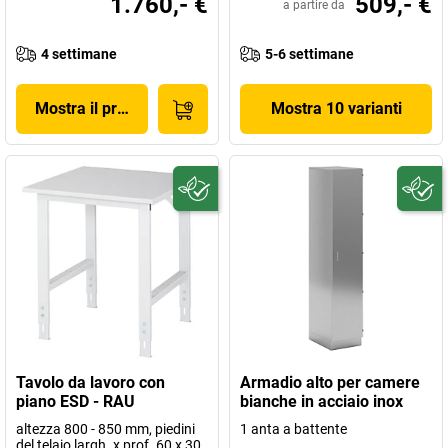
1.760,- €
509,- €
a partire da
4 settimane
5-6 settimane
Mostra il prodotto
Mostra 10 varianti
Tavolo da lavoro con
Armadio alto per camere
piano ESD - RAU
bianche in acciaio inox
altezza 800 - 850 mm, piedini
1 anta a battente
del telaio largh. x prof. 60 x 30