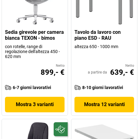
Sedia girevole per camera
Tavolo da lavoro con
bianca TEXON - bimos
piano ESD - RAU
con rotelle, range di
altezza 650 - 1000 mm
regolazione dell'altezza 450 -
620 mm
Netto
Netto
899,- €
639,- €
a partire da
6-7 giorni lavorativi
8-10 giorni lavorativi
Mostra 3 varianti
Mostra 12 varianti