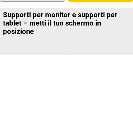
Supporti per monitor e supporti per
tablet – metti il tuo schermo in
posizione
Alcune persone si trasformano in una tartaruga ogni mattina. Per
essere più precisi, la loro postura della testa cambia non appena si
siedono davanti allo schermo. La scena non ti è nuova? Non
preoccuparti. Con i nostri supporti per monitor e supporti per tablet,
puoi arrestare questa tendenza e remare in senso contrario. Vedrai,
ne vale la pena.
I supporti per schermo assicurano una
sana posizione della testa