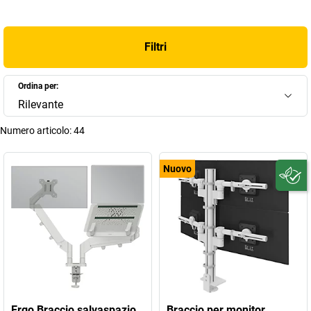
Filtri
Ordina per:
Rilevante
Numero articolo:
44
Nuovo
Ergo Braccio salvaspazio
Braccio per monitor