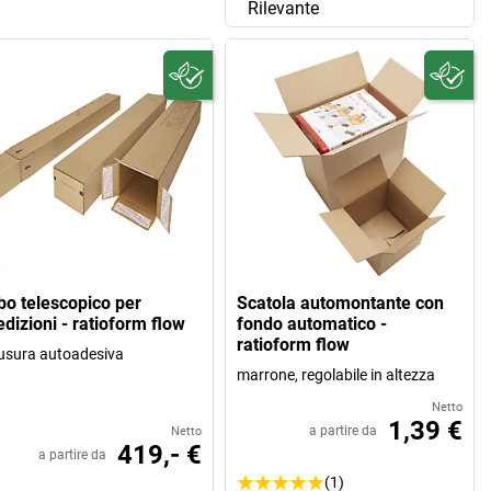
Rilevante
bo telescopico per
Scatola automontante con
dizioni - ratioform flow
fondo automatico -
ratioform flow
usura autoadesiva
marrone, regolabile in altezza
Netto
1,39 €
a partire da
Netto
419,- €
a partire da
(1)