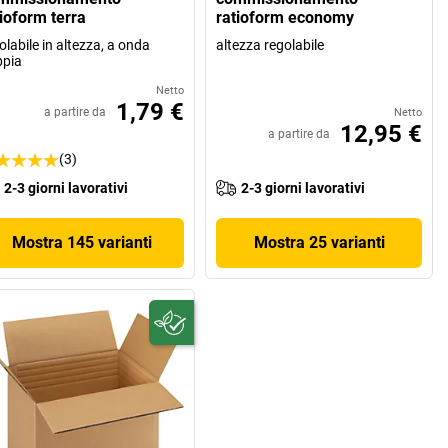
tioform terra
ratioform economy
olabile in altezza, a onda
altezza regolabile
ppia
Netto
1,79 €
a partire da
Netto
12,95 €
a partire da
(3)
2-3 giorni lavorativi
2-3 giorni lavorativi
Mostra 145 varianti
Mostra 25 varianti