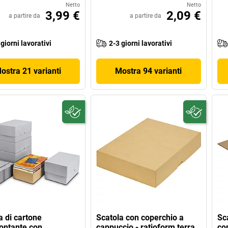
Netto
Netto
3,99 €
2,09 €
a partire da
a partire da
 giorni lavorativi
2-3 giorni lavorativi
ostra 21 varianti
Mostra 94 varianti
a di cartone
Scatola con coperchio a
Sca
ontante con
cappuccio - ratioform terra
co