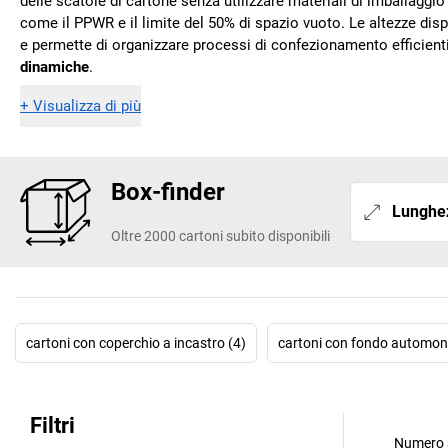
delle scatole di cartone senza utilizzare materiali di imballaggio
come il PPWR e il limite del 50% di spazio vuoto. Le altezze disp
e permette di organizzare processi di confezionamento efficienti 
dinamiche
.
+
Visualizza di più
Box-finder
Lunghe
Oltre 2000 cartoni subito disponibili
cartoni con coperchio a incastro (4)
cartoni con fondo automon
Filtri
Numero a