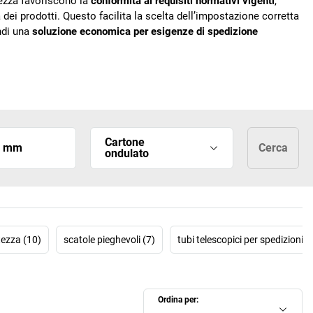
ltezza favoriscono la
conformità ai requisiti normativi vigenti
,
dei prodotti. Questo facilita la scelta dell’impostazione corretta
indi una
soluzione economica per esigenze di spedizione
Cartone
a mm
Cerca
ondulato
Bit
ltezza (10)
scatole pieghevoli (7)
tubi telescopici per spedizioni (
Ordina per: