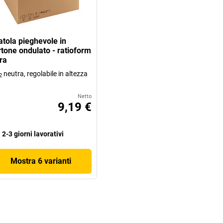
atola pieghevole in
rtone ondulato - ratioform
ra
neutra, regolabile in altezza
2
Netto
9,19 €
2-3 giorni lavorativi
Mostra 6 varianti