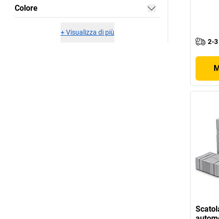
Colore
+
Visualizza di più
2-3
M
Scatol
autom