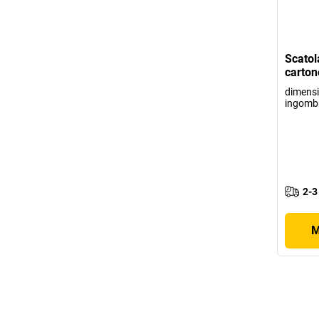
Scatol
carton
dimensi
ingombr
2-3
M