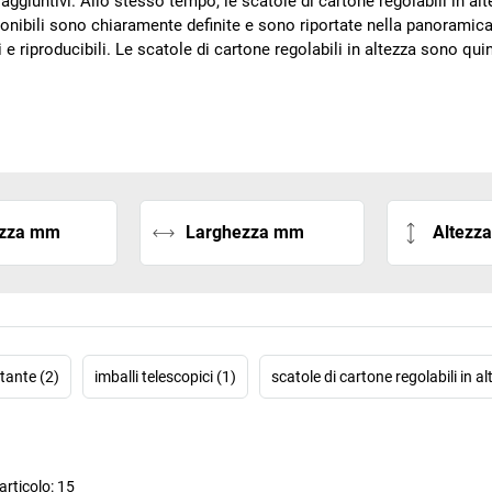
 aggiuntivi. Allo stesso tempo, le scatole di cartone regolabili in a
onibili sono chiaramente definite e sono riportate nella panoramica 
e riproducibili. Le scatole di cartone regolabili in altezza sono qu
zza mm
Larghezza mm
Altezz
tante (2)
imballi telescopici (1)
scatole di cartone regolabili in a
rticolo:
15