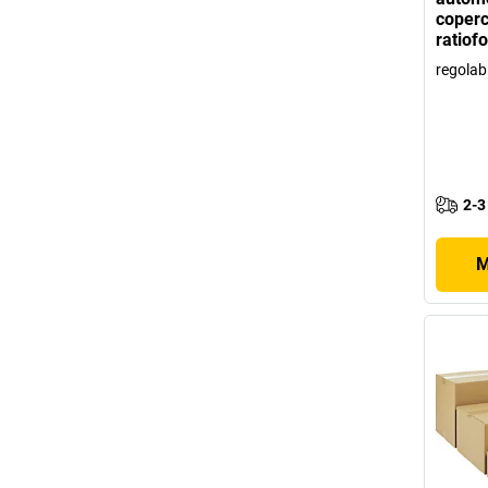
coperc
ratiof
regolabi
2-3
M