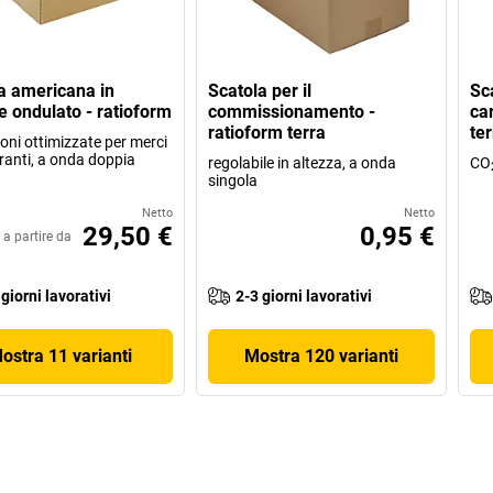
a americana in
Scatola per il
Sc
e ondulato - ratioform
commissionamento -
ca
ratioform terra
ter
oni ottimizzate per merci
anti, a onda doppia
regolabile in altezza, a onda
CO
singola
Netto
Netto
29,50 €
0,95 €
a partire da
 giorni lavorativi
2-3 giorni lavorativi
ostra 11 varianti
Mostra 120 varianti