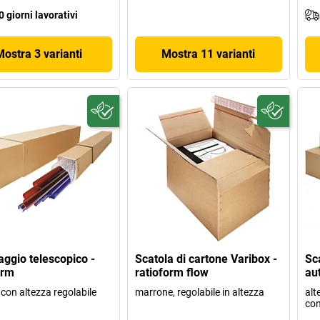
0 giorni lavorativi
Mostra 3 varianti
Mostra 11 varianti
aggio telescopico -
Scatola di cartone Varibox -
Sc
orm
ratioform flow
au
 con altezza regolabile
marrone, regolabile in altezza
alt
con