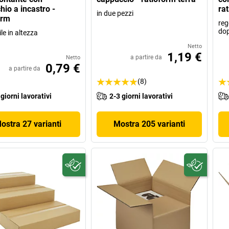
hio a incastro -
ra
in due pezzi
orm
reg
do
le in altezza
Netto
1,19 €
a partire da
Netto
0,79 €
a partire da
(8)
 giorni lavorativi
2-3 giorni lavorativi
ostra 27 varianti
Mostra 205 varianti