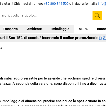
di aiutarti! Chiamaci al numero
+39 800 844 500
o inviaci un'e-mail a
info@
Cer
Trasporto
Ambiente
Imballaggio
MEPA
Buono
S
curi il Suo 15% di sconto* inserendo il codice promozionale
za
di imballaggio versatile
per le aziende che vogliono spedire diversi 
 altezza. A seconda della versione, sono disponibili
fino a dieci fust
un
imballaggio di dimensioni precise che riduce lo spazio vuoto in e