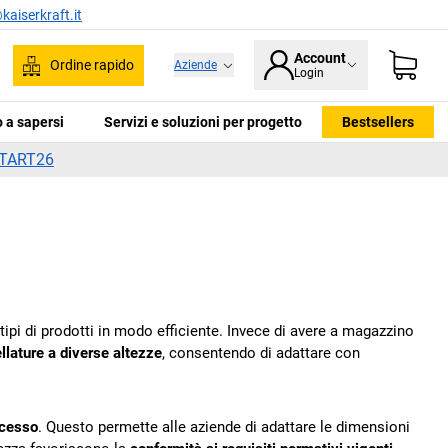
kaiserkraft.it
Account
Ordine rapido
Aziende
Login
ca
 a sapersi
Servizi e soluzioni per progetto
Bestsellers
TART26
tipi di prodotti in modo efficiente. Invece di avere a magazzino
ellature a diverse altezze
, consentendo di adattare con
ccesso
. Questo permette alle aziende di adattare le dimensioni