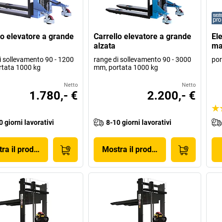
lo elevatore a grande
Carrello elevatore a grande
Ele
alzata
ma
i sollevamento 90 - 1200
range di sollevamento 90 - 3000
por
tata 1000 kg
mm, portata 1000 kg
Netto
Netto
1.780,- €
2.200,- €
0 giorni lavorativi
8-10 giorni lavorativi
ra il prodotto
Mostra il prodotto