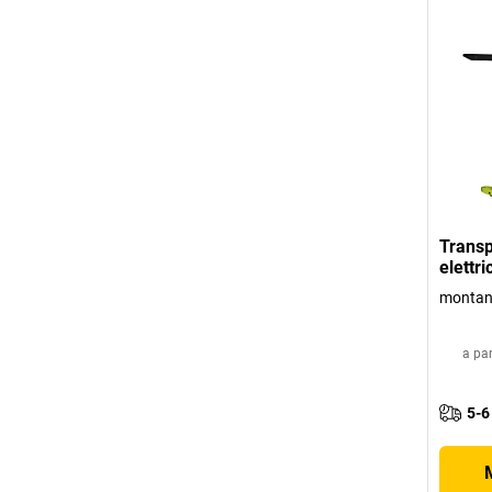
Transp
elettr
montant
a par
5-6