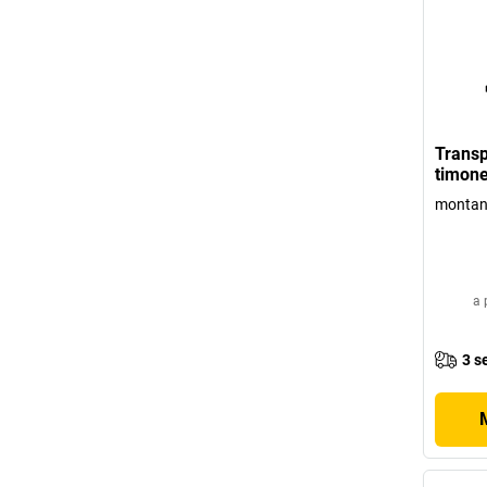
Transpa
timone
montan
a 
3 s