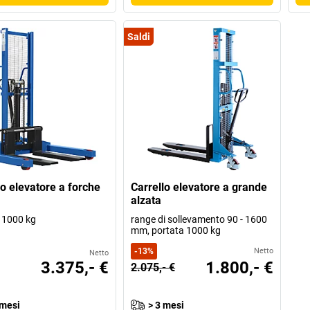
Saldi
lo elevatore a forche
Carrello elevatore a grande
alzata
 1000 kg
range di sollevamento 90 - 1600
mm, portata 1000 kg
-
13
%
Netto
Netto
3.375,- €
1.800,- €
2.075,- €
 mesi
> 3 mesi