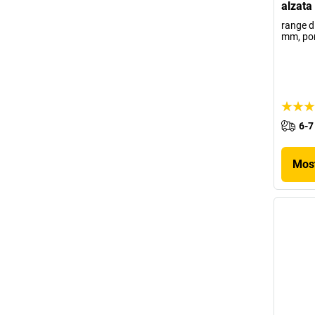
alzata
range d
mm, por
6-7
Most