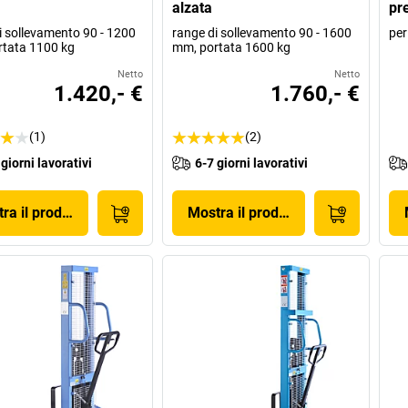
alzata
pre
i sollevamento 90 - 1200
range di sollevamento 90 - 1600
per
tata 1100 kg
mm, portata 1600 kg
Netto
Netto
1.420,- €
1.760,- €
(1)
(2)
 giorni lavorativi
6-7 giorni lavorativi
ra il prodotto
Mostra il prodotto