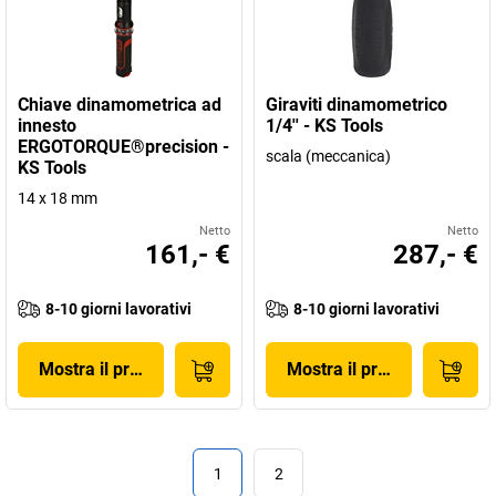
Chiave dinamometrica ad
Giraviti dinamometrico
innesto
1/4'' - KS Tools
ERGOTORQUE®precision -
scala (meccanica)
KS Tools
14 x 18 mm
Netto
Netto
161,- €
287,- €
8-10 giorni lavorativi
8-10 giorni lavorativi
Mostra il prodotto
Mostra il prodotto
1
2