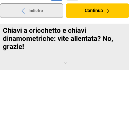
Continua
Indietro
Chiavi a cricchetto e chiavi
dinamometriche: vite allentata? No,
grazie!
In casi di emergenza, tutto dipende dall'incastro di una vite. Questo
vale non solo per le ruote dei veicoli, ma anche per la testa del cilindro
e altri componenti importanti. Una chiave dinamometrica è la scelta
più sicura, e non solo tra gli utensili del settore automobilistico.
Cosa caratterizza la chiave dinamometrica
meccanica?