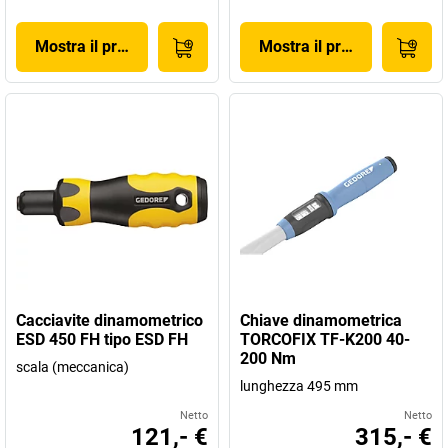
Mostra il prodotto
Mostra il prodotto
Cacciavite dinamometrico
Chiave dinamometrica
ESD 450 FH tipo ESD FH
TORCOFIX TF-K200 40-
200 Nm
scala (meccanica)
lunghezza 495 mm
Netto
Netto
121,- €
315,- €