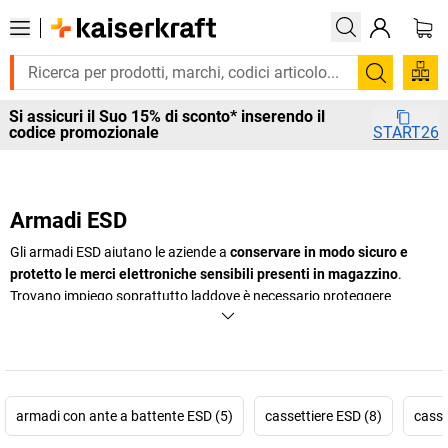
Cerca
Si assicuri il Suo 15% di sconto* inserendo il
codice promozionale
START26
Armadi ESD
Gli armadi ESD aiutano le aziende a
conservare in modo sicuro e
protetto le merci elettroniche sensibili presenti in magazzino
.
Trovano impiego soprattutto laddove è necessario proteggere
componenti, attrezzature di lavoro o parti elettroniche dalle scariche
elettrostatiche e da ogni tipo di contaminazione. Anziché conservare i
materiali sensibili all’aperto o senza protezione,
gli armadi ESD
offrono una soluzione adeguata per le aree protette da scariche
elettrostatiche
nei reparti di produzione, assemblaggio, laboratorio e
armadi con ante a battente ESD (5)
cassettiere ESD (8)
casse
magazzino. Ciò facilita la gestione sicura delle merci in magazzino e