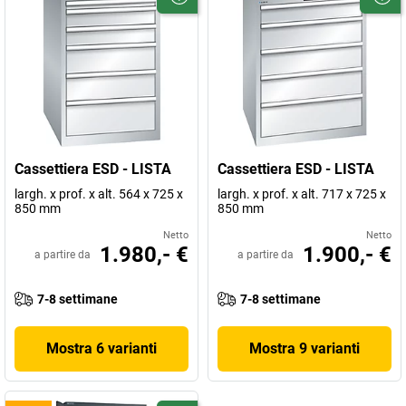
Cassettiera ESD - LISTA
Cassettiera ESD - LISTA
largh. x prof. x alt. 564 x 725 x
largh. x prof. x alt. 717 x 725 x
850 mm
850 mm
Netto
Netto
1.980,- €
1.900,- €
a partire da
a partire da
7-8 settimane
7-8 settimane
Mostra 6 varianti
Mostra 9 varianti