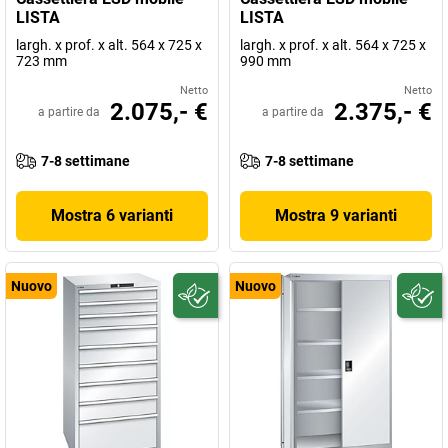
LISTA
LISTA
largh. x prof. x alt. 564 x 725 x
largh. x prof. x alt. 564 x 725 x
723 mm
990 mm
Netto
Netto
2.075,- €
2.375,- €
a partire da
a partire da
7-8 settimane
7-8 settimane
Mostra 6 varianti
Mostra 9 varianti
Nuovo
Nuovo