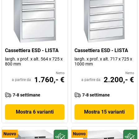
Cassettiera ESD - LISTA
Cassettiera ESD - LISTA
largh. x prof. x alt. 564 x 725 x
largh. x prof. x alt. 717 x 725 x
800 mm
1000 mm
Netto
Netto
1.760,- €
2.200,- €
a partire da
a partire da
7-8 settimane
7-8 settimane
Mostra 6 varianti
Mostra 15 varianti
Nuovo
Nuovo