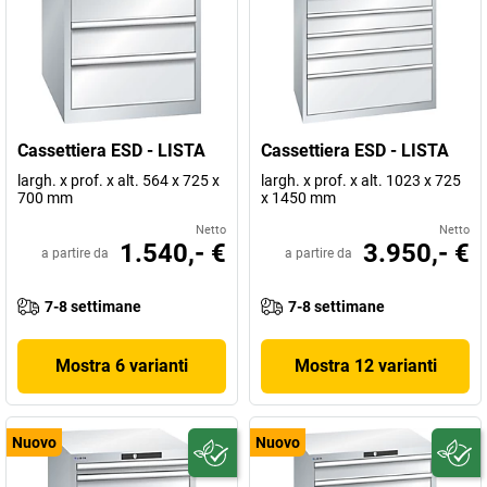
Cassettiera ESD - LISTA
Cassettiera ESD - LISTA
largh. x prof. x alt. 564 x 725 x
largh. x prof. x alt. 1023 x 725
700 mm
x 1450 mm
Netto
Netto
1.540,- €
3.950,- €
a partire da
a partire da
7-8 settimane
7-8 settimane
Mostra 6 varianti
Mostra 12 varianti
Nuovo
Nuovo