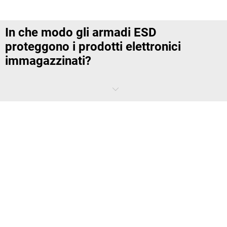
In che modo gli armadi ESD
proteggono i prodotti elettronici
immagazzinati?
Gli armadi ESD proteggono le merci elettroniche in magazzino,
consentendo una
conservazione adeguata
in
ambienti di lavoro
protetti dalle scariche elettrostatiche.
I componenti, i parti e le
attrezzature di lavoro sensibili
non vengono lasciati alla rinfusa, ma
conservati in un armadio appositamente progettato
. Ciò riduce il
rischio che le scariche elettrostatiche agiscano in modo incontrollato
sui contenuti sensibili. Inoltre, i modelli chiusi offrono protezione da
contaminazioni di ogni tipo, quali polvere, particelle di sporco o
abrasioni, che possono verificarsi più facilmente quando i materiali
vengono conservati all’aperto.
Ciò è particolarmente importante per
le aziende in cui le merci elettroniche immagazzinate vengono
regolarmente preparate, controllate o sottoposte a ulteriori