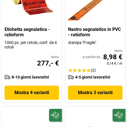
Etichetta segnaletica -
Nastro segnaletico in PVC
ratioform
- ratioform
1000 pz. per rotolo, conf. da 6
stampa ''Fragile''
rotoli
Netto
8,98 €
a partire da
Netto
277,- €
0,14 €
/
m
(2)
8-10 giorni lavorativi
4-5 giorni lavorativi
Mostra 4 varianti
Mostra 3 varianti