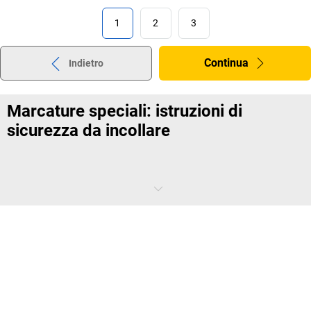
1
2
3
Continua
Indietro
Marcature speciali: istruzioni di
sicurezza da incollare
Le marcature speciali sono indispensabili per il trasporto di merci
sensibili e per la sicurezza in azienda. Su pavimenti, imballaggi,
davanti a passaggi o su merci pericolose, i nastri segnaletici e le
etichette segnaletiche chiariscono cosa si può fare. Ad esempio, i
nastri segnaletici di sicurezza di colore rosso e bianco o nero e giallo
indicano le fonti di pericolo. I nastri segnaletici con stampe
chiariscono a cosa prestare attenzione durante il trasporto: la scritta
''Fragile'' o ''Attenzione vetro'' indica che la scatola contiene merci
delicate. Gli indicatori di umidità sono una soluzione affidabile per