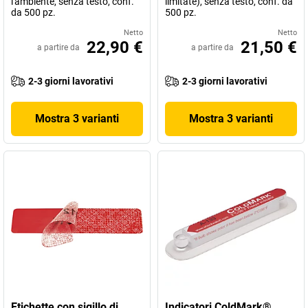
l'ambiente, senza testo, conf.
limitate), senza testo, conf. da
da 500 pz.
500 pz.
Netto
Netto
22,90 €
21,50 €
a partire da
a partire da
2-3 giorni lavorativi
2-3 giorni lavorativi
Mostra 3 varianti
Mostra 3 varianti
Etichette con sigillo di
Indicatori ColdMark®