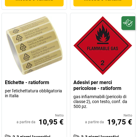
Etichette - ratioform
Adesivi per merci
pericolose - ratioform
per l'etichettatura obbligatoria
in Italia
gas infiammabili (pericolo di
classe 2), con testo, conf. da
500 pz.
Netto
Netto
10,95 €
19,75 €
a partire da
a partire da
2-3 giorni lavorativi
2-3 giorni lavorativi