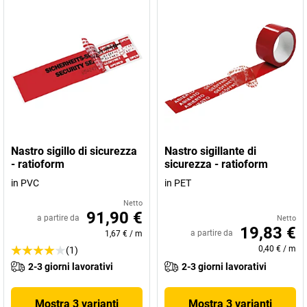
Nastro sigillo di sicurezza
Nastro sigillante di
- ratioform
sicurezza - ratioform
in PVC
in PET
Netto
91,90 €
a partire da
Netto
19,83 €
a partire da
1,67 €
/
m
0,40 €
/
m
(1)
2-3 giorni lavorativi
2-3 giorni lavorativi
Mostra 3 varianti
Mostra 3 varianti