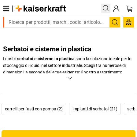
Cerca
Serbatoi e cisterne in plastica
I nostri
serbatoi e cisterne in plastica
sono la soluzione ideale per lo
stoccaggio di liquidi nel settore industriale. Scegli tra numerose di
dimensioni, a seconda delle tue esigenze: il nostro assortimento
comprende sia serbatoi salvaspazio compatti, che serbatoi di grandi
dimensioni con capacità di diverse centinaia di litri. Da noi troverai
sicuramente il serbatoio o la cisterna giusti per le tue esigenze.
+
Visualizza di più
carrelli per fusti con pompa (2)
impianti di serbatoi (21)
serba