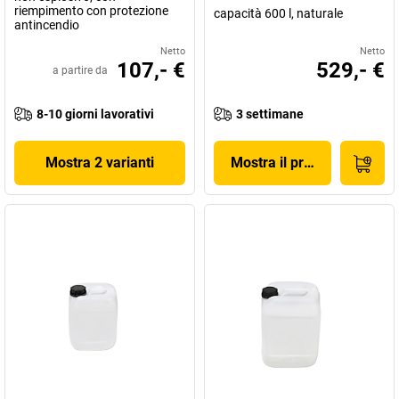
riempimento con protezione
capacità 600 l, naturale
antincendio
Netto
Netto
107,- €
529,- €
a partire da
8-10 giorni lavorativi
3 settimane
Mostra 2 varianti
Mostra il prodotto