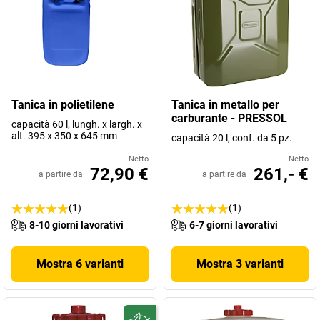
Tanica in polietilene
Tanica in metallo per
carburante - PRESSOL
capacità 60 l, lungh. x largh. x
alt. 395 x 350 x 645 mm
capacità 20 l, conf. da 5 pz.
Netto
Netto
72,90 €
261,- €
a partire da
a partire da
(1)
(1)
8-10 giorni lavorativi
6-7 giorni lavorativi
Mostra 6 varianti
Mostra 3 varianti