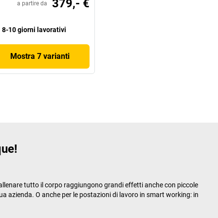
379,- €
a partire da
8-10 giorni lavorativi
Mostra 7 varianti
que!
r allenare tutto il corpo raggiungono grandi effetti anche con piccole
a tua azienda. O anche per le postazioni di lavoro in smart working: in