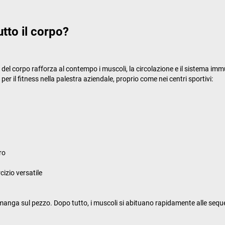
utto il corpo?
parti del corpo rafforza al contempo i muscoli, la circolazione e il sistema i
per il fitness nella palestra aziendale, proprio come nei centri sportivi:
ro
izio versatile
a rimanga sul pezzo. Dopo tutto, i muscoli si abituano rapidamente alle se