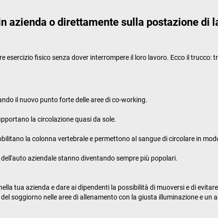
 in azienda o direttamente sulla postazione di 
re esercizio fisico senza dover interrompere il loro lavoro. Ecco il trucco: 
ndo il nuovo punto forte delle aree di co-working.
supportano la circolazione quasi da sole.
mobilitano la colonna vertebrale e permettono al sangue di circolare in mod
ne dell'auto aziendale stanno diventando sempre più popolari.
 tua azienda e dare ai dipendenti la possibilità di muoversi e di evitare
tà del soggiorno nelle aree di allenamento con la giusta illuminazione e un