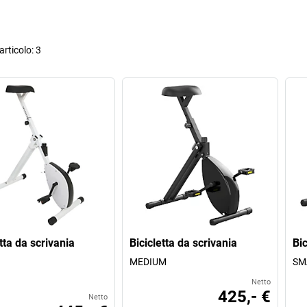
rticolo:
3
tta da scrivania
Bicicletta da scrivania
Bic
MEDIUM
SM
Netto
425,- €
Netto