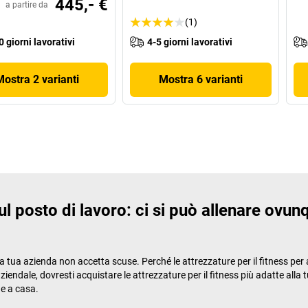
445,- €
a partire da
(1)
0 giorni lavorativi
4-5 giorni lavorativi
Mostra 2 varianti
Mostra 6 varianti
sul posto di lavoro: ci si può allenare ovun
, la tua azienda non accetta scuse. Perché le attrezzature per il fitness pe
 aziendale, dovresti acquistare le attrezzature per il fitness più adatte all
e a casa.