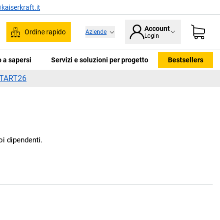
kaiserkraft.it
Account
Ordine rapido
Aziende
Login
ca
 a sapersi
Servizi e soluzioni per progetto
Bestsellers
TART26
oi dipendenti.