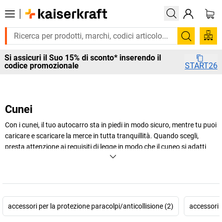
Cerca
Si assicuri il Suo 15% di sconto* inserendo il
codice promozionale
START26
Cunei
Con i cunei, il tuo autocarro sta in piedi in modo sicuro, mentre tu puoi
caricare e scaricare la merce in tutta tranquillità. Quando scegli,
presta attenzione ai requisiti di legge in modo che il cuneo si adatti
anche al carrello da trasporto.
+
Visualizza di più
accessori per la protezione paracolpi/anticollisione (2)
accessori p