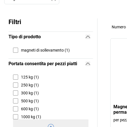
Filtri
Numero a
Tipo di prodotto
magneti di sollevamento (1)
Portata consentita per pezzi piatti
125 kg (1)
250 kg (1)
300 kg (1)
500 kg (1)
Magnet
600 kg (1)
perma
1000 kg (1)
per pezz