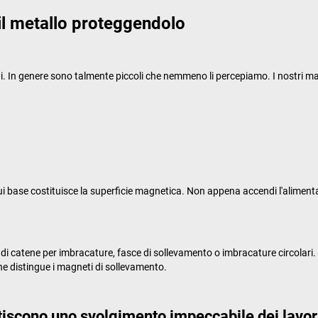
il metallo proteggendolo
efoni. In genere sono talmente piccoli che nemmeno li percepiamo. I nostri
 cui base costituisce la superficie magnetica. Non appena accendi l'alimen
di catene per imbracature, fasce di sollevamento o imbracature circolari.
he distingue i magneti di sollevamento.
iscono uno svolgimento impeccabile dei lavor