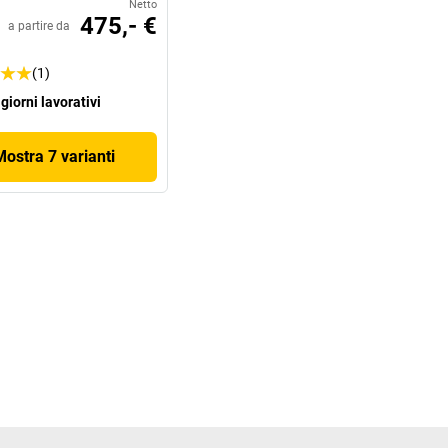
Netto
475,- €
a partire da
(1)
 giorni lavorativi
Mostra 7 varianti