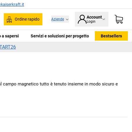
kaiserkraft.it
Account
Ordine rapido
Aziende
Login
ca
 a sapersi
Servizi e soluzioni per progetto
Bestsellers
TART26
e al campo magnetico tutto è tenuto insieme in modo sicuro e