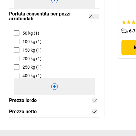
Portata consentita per pezzi
arrotondati
6-7
50 kg (1)
100 kg (1)
150 kg (1)
200 kg (1)
250 kg (1)
400 kg (1)
Prezzo lordo
Prezzo netto