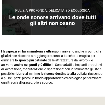
PULIZIA PROFONDA, DELICATA ED ECOLOGICA
Le onde sonore arrivano dove tutti
gli altri non osano
I lavapezzi e i lavaminuteria a ultrasuoni
arrivano anche in punti che
gli altri non riescono a raggiungere: sono la bacchetta magica per
eliminare
lo sporco più ostinato
dalle attrezzature da lavoro – e
arrivano
anche nei punti più difficili
. Sono adatti a impianti produttivi,
di lavorazione, manutenzione o riparazione: con lo strumento giusto è
possibile
ridurre al minimo le risorse destinate alla pulizia
, riuscendo
a pulire i pezzi piccoli in modo approfondito ed ecologico per eliminare
ogni traccia di grasso, olio e sporco.