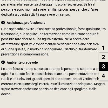
per allenare la resistenza di gruppi muscolari più estesi. Se tra il
personale sono molti ad avere familiarità con i pesi, anche un’area
dedicata a questa attività può avere un senso.
Assistenza professionale
È indispensabile avere un’assistenza professionale, forse qualcuno, tra
il personale, può seguire una formazione come istruttore oppure è
possibile fare ricorso a una figura esterna. Nella scelta delle
attrezzature sportive è fondamentale verificare che siano certificate e
1
di buona qualità, in modo da scongiurare il rischio di trasformare la
prevenzione in compromissione.
2
Ambiente gradevole
3
Le aree fitness hanno successo quando le persone si sentono a proprio
agio. E a questo fine è possibile installare una pavimentazione che
4
tuteli le articolazioni, grandi specchi che consentano di verificare la
corretta esecuzione degli esercizi e un’illuminazione adeguata. Magari
si può trovare anche uno spazio da dedicare agli spogliatoi e alle
docce.