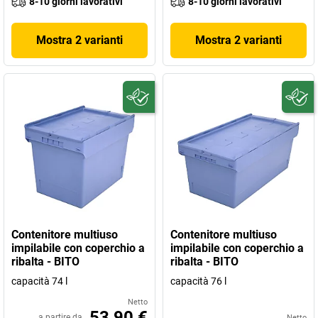
8-10 giorni lavorativi
8-10 giorni lavorativi
Mostra 2 varianti
Mostra 2 varianti
Contenitore multiuso
Contenitore multiuso
impilabile con coperchio a
impilabile con coperchio a
ribalta - BITO
ribalta - BITO
capacità 74 l
capacità 76 l
Netto
53,90 €
a partire da
Netto