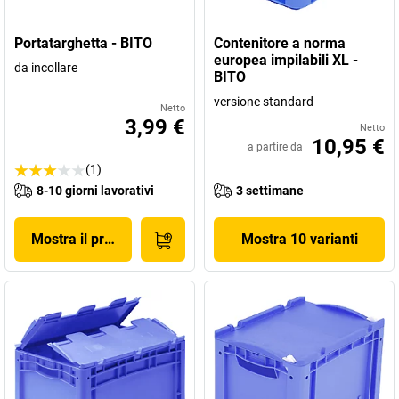
Portatarghetta - BITO
Contenitore a norma
europea impilabili XL -
da incollare
BITO
versione standard
Netto
3,99 €
Netto
10,95 €
a partire da
(1)
8-10 giorni lavorativi
3 settimane
Mostra il prodotto
Mostra 10 varianti