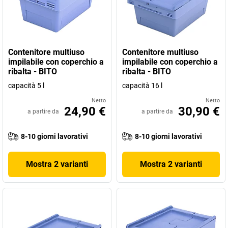
punto di vista energetico, vengono realizzate le scaffalature, da
quelle singole ai sistemi a più piani, dalle scaffalature di massima
qualità tecnica ai sistemi di contenitori efficienti. E dato che BITO
significa innanzitutto visione e innovazione, lungimiranza e
orientamento alle soluzioni, è sorto anche un impianto produttivo
Contenitore multiuso
Contenitore multiuso
in Polonia.
impilabile con coperchio a
impilabile con coperchio a
ribalta - BITO
ribalta - BITO
capacità 5 l
capacità 16 l
Netto
Netto
24,90 €
30,90 €
a partire da
a partire da
8-10 giorni lavorativi
8-10 giorni lavorativi
Mostra 2 varianti
Mostra 2 varianti