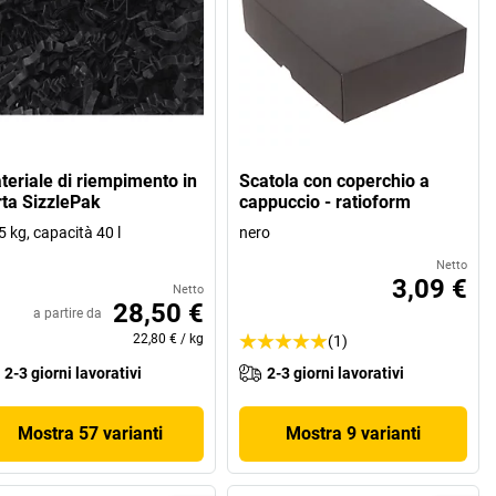
teriale di riempimento in
Scatola con coperchio a
rta SizzlePak
cappuccio - ratioform
5 kg, capacità 40 l
nero
Netto
3,09 €
Netto
28,50 €
a partire da
22,80 €
/
kg
(1)
2-3 giorni lavorativi
2-3 giorni lavorativi
Mostra 57 varianti
Mostra 9 varianti