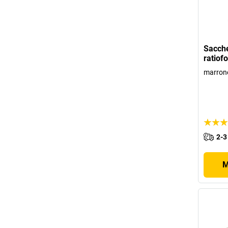
Sacche
ratiof
marron
2-3
M