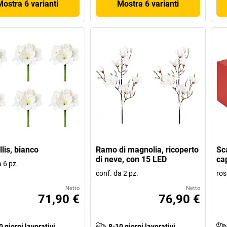
Mostra 6 varianti
Mostra 6 varianti
lis, bianco
Ramo di magnolia, ricoperto
Sc
di neve, con 15 LED
ca
 6 pz.
conf. da 2 pz.
ros
Netto
Netto
71,90 €
76,90 €
0 giorni lavorativi
8-10 giorni lavorativi