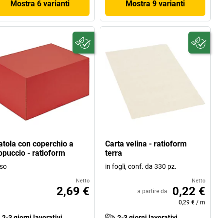
Mostra 6 varianti
Mostra 9 varianti
atola con coperchio a
Carta velina - ratioform
ppuccio - ratioform
terra
so
in fogli, conf. da 330 pz.
Netto
Netto
2,69 €
0,22 €
a partire da
0,29 €
/
m
2-3 giorni lavorativi
2-3 giorni lavorativi