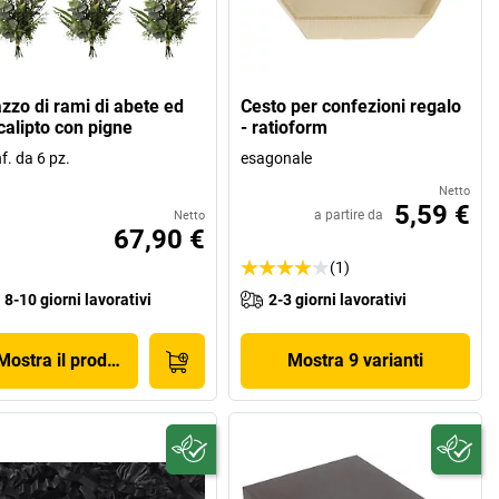
zzo di rami di abete ed
Cesto per confezioni regalo
calipto con pigne
- ratioform
f. da 6 pz.
esagonale
Netto
5,59 €
a partire da
Netto
67,90 €
(1)
8-10 giorni lavorativi
2-3 giorni lavorativi
Mostra il prodotto
Mostra 9 varianti