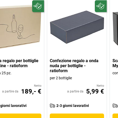
 regalo per bottiglie
Confezione regalo a onda
Sca
ine - ratioform
nuda per bottiglie -
My
ratioform
a 25 pz.
con
per 2 bottiglie
Netto
Netto
189,- €
5,99 €
a partire da
a partire da
 giorni lavorativi
2-3 giorni lavorativi