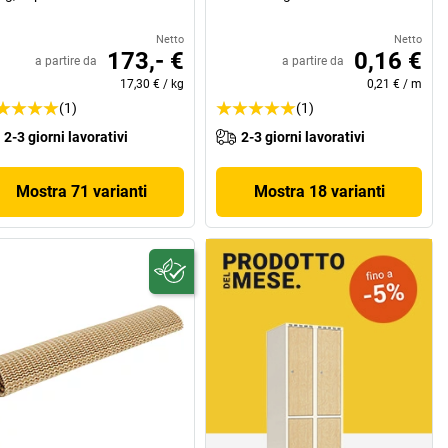
Netto
Netto
173,- €
0,16 €
a partire da
a partire da
17,30 €
/
kg
0,21 €
/
m
(1)
(1)
2-3 giorni lavorativi
2-3 giorni lavorativi
Mostra 71 varianti
Mostra 18 varianti