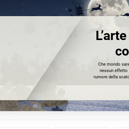
L’arte
co
Che mondo sareb
nessun effetto 
rumore della scato
Impacchettare un
riceve, partner c
es
Scopra le confezi