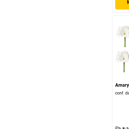
Amaryl
conf. da
8-1