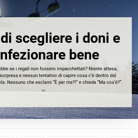
 di scegliere i doni e
nfezionare bene
be se i regali non fossero impacchettati? Niente attesa,
sorpresa e nessun tentativo di capire cosa c’è dentro dal
la. Nessuno che esclami “È per me?!” e chieda “Ma cos’è?”.
 regalo significa accrescerne il valore agli occhi di chi lo
ommerciali, clienti o amici. Ed è esattamente così che deve
sere in questo periodo intriso di tradizione.
oni regalo veloci, decorative e sicure di Ratioform per ogni
occasione speciale.