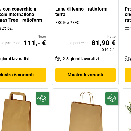
a con coperchio a
Lana di legno - ratioform
Pr
cio International
terra
on
mas Tree - ratioform
ra
FSC® e PEFC
a 25 pz.
con
Netto
Netto
111,- €
81,90 €
a partire da
a partire da
0,16 €
/
l
 giorni lavorativi
2-3 giorni lavorativi
Mostra 6 varianti
Mostra 6 varianti