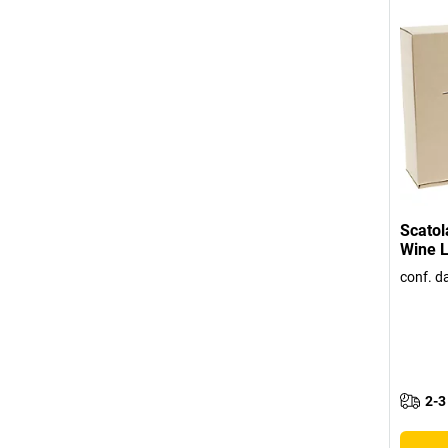
Scatola
Wine L
conf. d
2-3