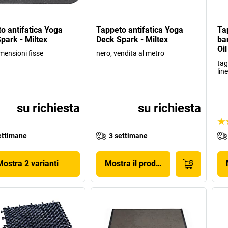
o antifatica Yoga
Tappeto antifatica Yoga
Ta
park - Miltex
Deck Spark - Miltex
ba
Oil
mensioni fisse
nero, vendita al metro
tag
lin
su richiesta
su richiesta
ettimane
3 settimane
Mostra 2 varianti
Mostra il prodotto