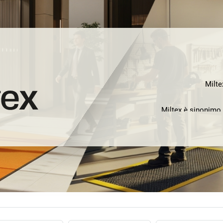
Milte
Miltex è sinonimo 
comprende stuoie a
chiusa o f
Scopri anche re
compresi mode