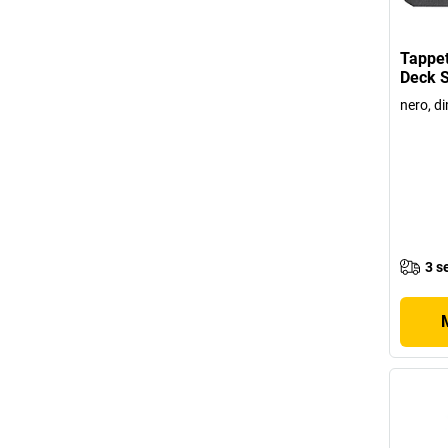
Tappet
Deck S
nero, di
3 s