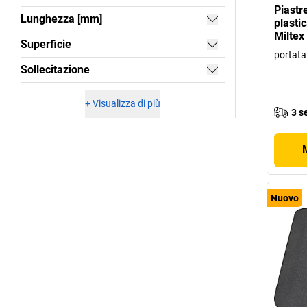
Piastr
Lunghezza [mm]
plasti
Miltex
Superficie
portata
Sollecitazione
+
Visualizza di più
3 s
Nuovo