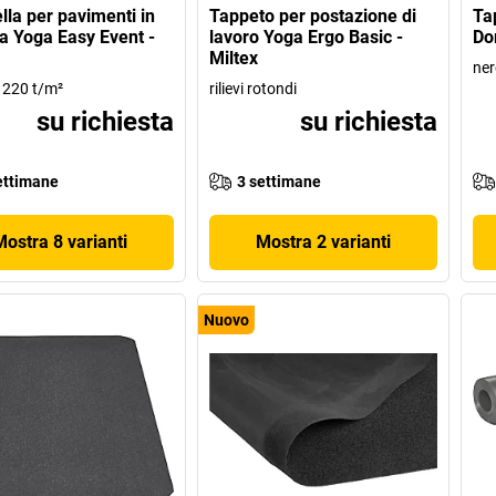
ella per pavimenti in
Tappeto per postazione di
Ta
ca Yoga Easy Event -
lavoro Yoga Ergo Basic -
Do
Miltex
ner
 220 t/m²
rilievi rotondi
su richiesta
su richiesta
ettimane
3 settimane
Mostra 8 varianti
Mostra 2 varianti
Nuovo