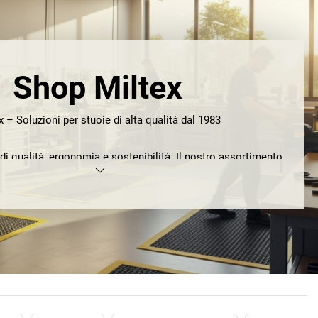
Shop Miltex
x – Soluzioni per stuoie di alta qualità dal 1983
di qualità, ergonomia e sostenibilità. Il nostro assortimento
ntiscivolo per postazioni di lavoro, a scelta con superficie
orata, ideali per l'industria, il commercio e gli uffici.
sistenti stuoie catturasporco per uso interno ed esterno,
lli sostenibili come Eazycare Style in nylon riciclato
ECONYL®.
Perché Miltex?
• Altissima qualità e materiali innovativi