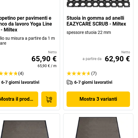
ppetino per pavimenti e
Stuoia in gomma ad anelli
nco da lavoro Yoga Line
EAZYCARE SCRUB - Miltex
 - Miltex
spessore stuoia 22 mm
lio su misura a partire da 1 m
eare
Netto
Netto
65,90 €
62,90 €
a partire da
65,90 €
/
m
(4)
(7)
6-7 giorni lavorativi
6-7 giorni lavorativi
Mostra il prodotto
Mostra 3 varianti