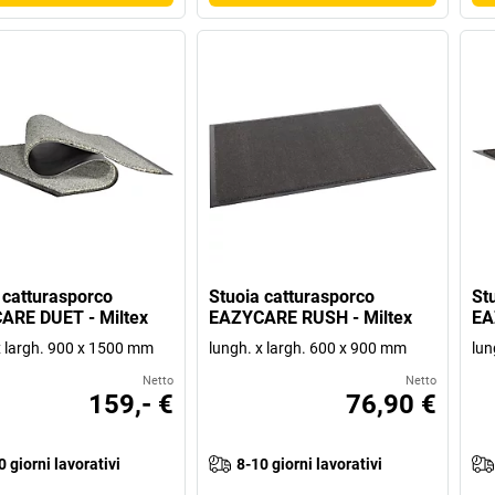
 catturasporco
Stuoia catturasporco
St
ARE DUET - Miltex
EAZYCARE RUSH - Miltex
EA
x largh. 900 x 1500 mm
lungh. x largh. 600 x 900 mm
lun
Netto
Netto
159,- €
76,90 €
0 giorni lavorativi
8-10 giorni lavorativi