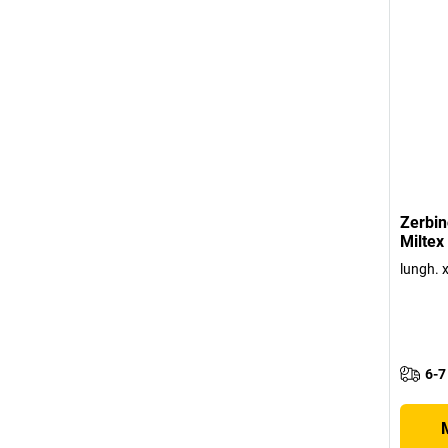
Zerbi
Miltex
lungh. 
6-7