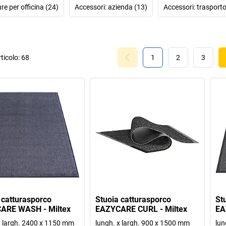
• 
re per officina (24)
Accessori: azienda (13)
Accessori: trasporto
Trova la stuoi
ticolo:
68
1
2
3
 catturasporco
Stuoia catturasporco
St
ARE WASH - Miltex
EAZYCARE CURL - Miltex
EA
x largh. 2400 x 1150 mm
lungh. x largh. 900 x 1500 mm
lun