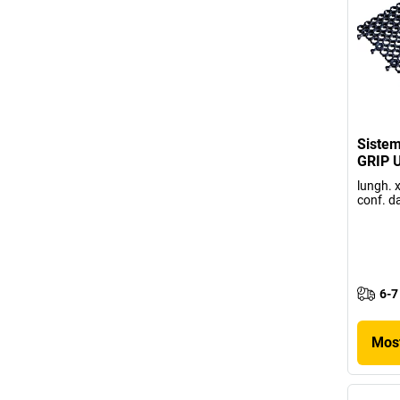
Sistem
GRIP U
lungh. 
conf. da
6-7
Most