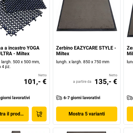
a a incastro YOGA
Zerbino EAZYCARE STYLE -
Ze
LTRA - Miltex
Miltex
Mi
x largh. 500 x 500 mm,
lungh. x largh. 850 x 750 mm
lun
 4 pz.
Netto
Netto
101,- €
135,- €
a partire da
 giorni lavorativi
6-7 giorni lavorativi
ra il prodotto
Mostra 5 varianti