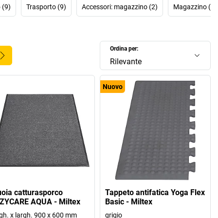
Produzione e soluzioni riciclabili ecologiche
 (9)
Trasporto (9)
Accessori: magazzino (2)
Magazzino (2)
• Prodotti su misura per ogni esigenza
a giusta per maggiore sicurezza, comfort e design nel tuo
Ordina per:
ambiente di lavoro.
Rilevante
Nuovo
uoia catturasporco
Tappeto antifatica Yoga Flex
ZYCARE AQUA - Miltex
Basic - Miltex
gh. x largh. 900 x 600 mm
grigio