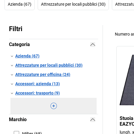
Azienda (67)
Attrezzature per locali pubblici (30)
Attrezzatu
Filtri
Numero ar
Categoria
Azienda (67)
Attrezzature per locali pubblici (30)
Attrezzature per officina (24)
Accessori: azienda (13)
Accessori: trasporto (9)
Stuoia
Marchio
EAZYC
lungh. 
Miltex (68)