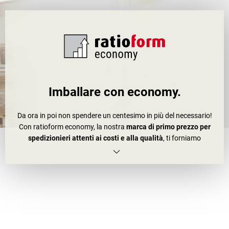
Imballare con economy.
Da ora in poi non spendere un centesimo in più del necessario!
Con ratioform economy, la nostra
marca di primo prezzo per
spedizionieri attenti ai costi e alla qualità
, ti forniamo
alternative più economiche
rispetto alla nostra offerta di
imballaggi tradizionale. Dalla scatola di cartone al nastro adesivo.
E non risparmiamo certo sul servizio. Imballa bene, ma con minor
spesa. Per gli imballaggi scegli economy.