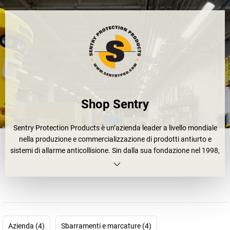
Shop Sentry
Sentry Protection Products è un’azienda leader a livello mondiale
nella produzione e commercializzazione di prodotti antiurto e
sistemi di allarme anticollisione. Sin dalla sua fondazione nel 1998,
la sua missione è quella di offrire ai clienti soluzioni per le loro
principali sfide in materia di sicurezza.
Dal primo sistema di protezione per colonne Column Sentry®, il
primo nel suo genere nel settore, fino a una gamma completa di
prodotti pluripremiati resistenti agli urti e sistemi di allarme
anticollisione per applicazioni industriali, ogni prodotto Sentry è
Azienda (4)
Sbarramenti e marcature (4)