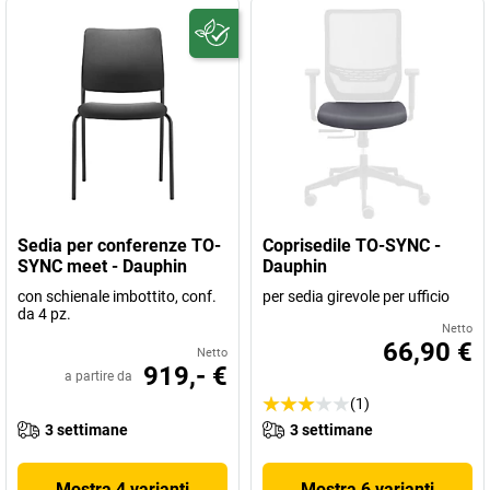
Sedia per conferenze TO-
Coprisedile TO-SYNC -
SYNC meet - Dauphin
Dauphin
con schienale imbottito, conf.
per sedia girevole per ufficio
da 4 pz.
Netto
66,90 €
Netto
919,- €
a partire da
(1)
3 settimane
3 settimane
Mostra 4 varianti
Mostra 6 varianti