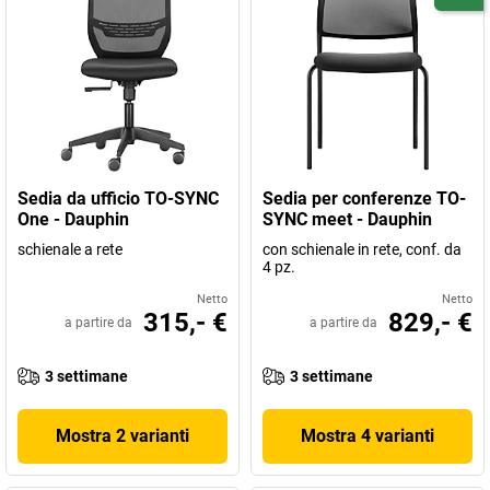
Sedia da ufficio TO-SYNC
Sedia per conferenze TO-
One - Dauphin
SYNC meet - Dauphin
schienale a rete
con schienale in rete, conf. da
4 pz.
Netto
Netto
315,- €
829,- €
a partire da
a partire da
3 settimane
3 settimane
Mostra 2 varianti
Mostra 4 varianti