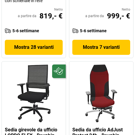
con schienale in rete
Netto
Netto
819,- €
999,- €
a partire da
a partire da
5-6 settimane
5-6 settimane
Mostra 28 varianti
Mostra 7 varianti
Sedia girevole da ufficio
Sedia da ufficio AdJust