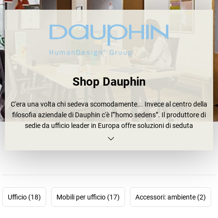
Shop Dauphin
C'era una volta chi sedeva scomodamente... Invece al centro della
filosofia aziendale di Dauphin c'è l'“homo sedens”. Il produttore di
sedie da ufficio leader in Europa offre soluzioni di seduta
intelligenti che garantiscono maggiore comodità, si prendono cura
della salute delle persone e le tengono attive. Di statura alta o
bassa, alla postazione di lavoro domestica o in ufficio, in sale per
conferenze o in luoghi di ricevimento, la premessa fondamentale
alle tue esigenze della filosofia di
Dauphin
è il benessere fisico e
mentale, non solo sul posto di lavoro. In una parola, si tratta dello
Ufficio (18)
Mobili per ufficio (17)
Accessori: ambiente (2)
HumanDesign®: dietro a questo pensiero delle
sedie Dauphin
si
nasconde un concetto unitario che riunisce ergonomia, ecologia,