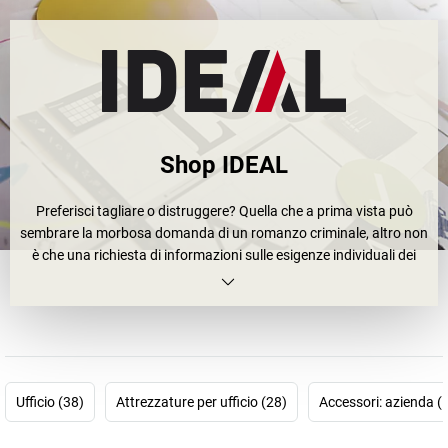
Shop IDEAL
Preferisci tagliare o distruggere? Quella che a prima vista può
sembrare la morbosa domanda di un romanzo criminale, altro non
è che una richiesta di informazioni sulle esigenze individuali dei
clienti.
Che tu debba tagliare o distruggere dei documenti, IDEAL ti offre
entrambe le possibilità. I
distruggidocumenti IDEAL
convincono
grazie all'elevata sicurezza di funzionamento, funzionalità,
potenza e lunga durata. E poiché ognuno dovrebbe occuparsi
personalmente dei suoi dati personali, i distruggidocumenti
Ufficio (38)
Attrezzature per ufficio (28)
Accessori: azienda (
Business di IDEAL proteggono i tuoi dati impiegando
esclusivamente taglierine con lame in speciale acciaio pieno