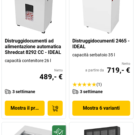
Distruggidocumenti ad
Distruggidocumenti 2465 -
alimentazione automatica
IDEAL
Shredcat 8292 CC - IDEAL
capacità serbatoio 35 l
capacità contenitore 26 l
Netto
719,- €
a partire da
Netto
489,- €
(1)
3 settimane
3 settimane
Mostra il prodotto
Mostra 6 varianti