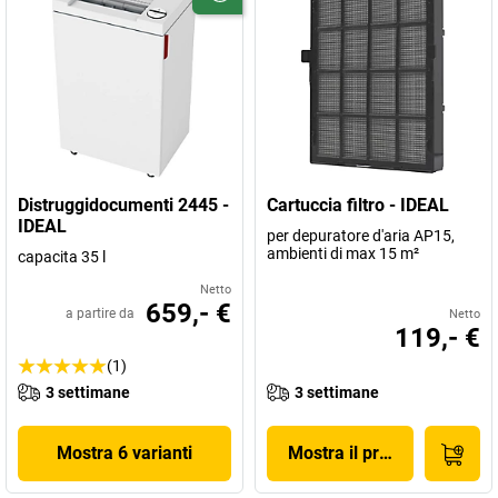
Distruggidocumenti 2445 -
Cartuccia filtro - IDEAL
IDEAL
per depuratore d'aria AP15,
ambienti di max 15 m²
capacita 35 l
Netto
659,- €
a partire da
Netto
119,- €
(1)
3 settimane
3 settimane
Mostra 6 varianti
Mostra il prodotto