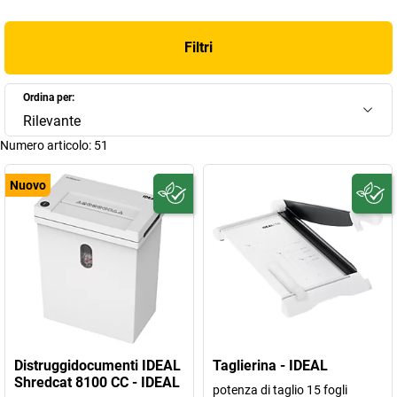
temprato, garantendo discrezione e protezione proprio lì dove i
documenti confidenziali vengono creati: sulla scrivania. Anche le
Filtri
taglierine IDEAL
sono molto apprezzate: ovunque serva tagliare
la carta in modo rapido e preciso, le taglierine a rullo, taglierine a
leva e taglierine per risme di fogli si caratterizzano per la loro
Ordina per:
estrema precisione. Le taglierine in robusto acciaio Solinger non
Rilevante
sono ideali solo per tagliare la carta, ma anche per pellicole,
Numero articolo:
51
progetti, fotografie, poster, cartone, cartone ondulato, lamiere
sottili, stuoie in gomma, pellicole in materiali plastici e metallici.
Nuovo
Migliora la qualità dell'aria all'interno del tuo ufficio con il
purificatore d'aria IDEAL. Consigliato durante il periodo invernale è
ideale in tutte le stagioni per depurare e umidificare l'aria! La
conclusione? Semplicemente IDEAL: lo voglio, lo compro!
Distruggidocumenti IDEAL
Taglierina - IDEAL
Shredcat 8100 CC - IDEAL
potenza di taglio 15 fogli