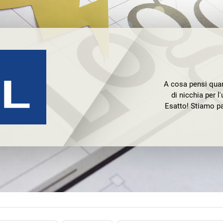
A cosa pensi quan
di nicchia per 
Esatto! Stiamo p
offrire soluzioni 
familiare
Con MAUL puoi far
estetica con linee
tra
lavagne a fogli
concentrati p
Il motto dei M
aspetto piac
eccellente, alle c