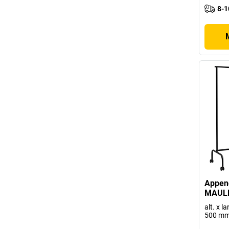
8-1
Append
MAULl
alt. x l
500 mm,