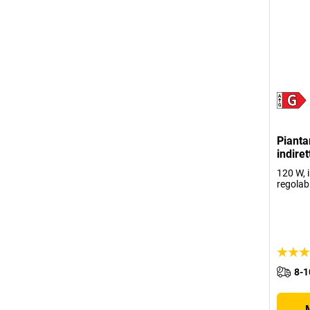
Pianta
indire
120 W, 
regolabi
8-1