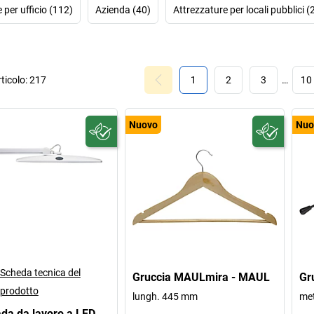
allineamento ori
 per ufficio (112)
Azienda (40)
Attrezzature per locali pubblici (
ergonomica... Le i
fino ad ora da MAU
al contempo, i
prodotti. A propo
con alloggiament
ticolo:
217
1
2
3
…
10
solo da collegamen
Nuovo
Nuo
Scopri da noi un'e
da tavolo, da acces
Scheda tecnica del
Gruccia MAULmira - MAUL
Gr
prodotto
lungh. 445 mm
met
a da lavoro a LED