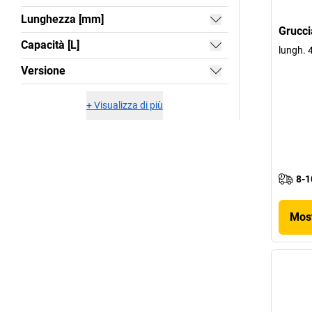
Lunghezza [mm]
Grucc
Capacità [L]
lungh.
Versione
+
Visualizza di più
8-1
Most