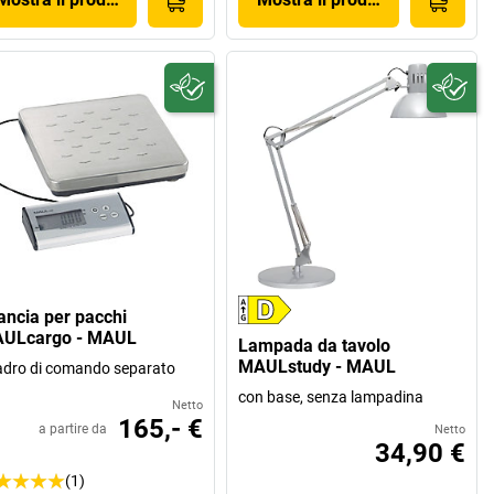
lancia per pacchi
ULcargo - MAUL
Lampada da tavolo
MAULstudy - MAUL
dro di comando separato
con base, senza lampadina
Netto
165,- €
a partire da
Netto
34,90 €
(1)