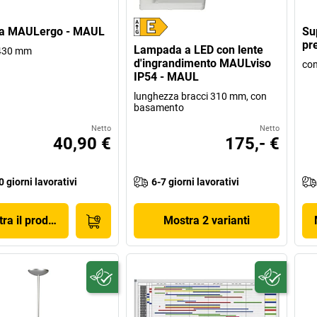
ia MAULergo - MAUL
Su
pr
Lampada a LED con lente
 430 mm
d'ingrandimento MAULviso
con
IP54 - MAUL
lunghezza bracci 310 mm, con
basamento
Netto
Netto
40,90 €
175,- €
0 giorni lavorativi
6-7 giorni lavorativi
ra il prodotto
Mostra 2 varianti