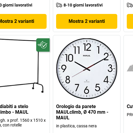
0 giorni lavorativi
8-10 giorni lavorativi
Mostra 2 varianti
Mostra 2 varianti
iabiti a stelo
Orologio da parete
Cu
imbo - MAUL
MAULclimb, Ø 470 mm -
PR
MAUL
argh. x prof. 1560 x 1510 x
 con rotelle
in plastica, cassa nera