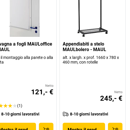
vagna a fogli MAULoffice
Appendiabiti a stelo
MAUL
MAULbolero - MAUL
 il montaggio alla parete o alla
alt. x largh. x prof. 1660 x 780 x
ta
460 mm, con rotelle
Netto
121,- €
Netto
245,- €
(1)
8-10 giorni lavorativi
8-10 giorni lavorativi
Mostra il prodotto
Mostra il prodotto