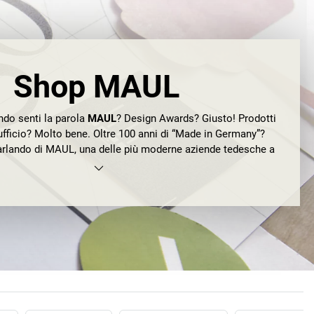
Shop MAUL
do senti la parola
MAUL
? Design Awards? Giusto! Prodotti
l'ufficio? Molto bene. Oltre 100 anni di “Made in Germany”?
arlando di MAUL, una delle più moderne aziende tedesche a
per postazioni di lavoro e un'innovativa azienda a conduzione
 gestita con successo già dalla quarta generazione.
e affidamento su qualità elevata, ottimo funzionamento ed
 e forme essenziali. Che tu scelga tra
lampade o lampadine
,
o lavagne bianche è quasi secondario. Con i prodotti MAUL
rincipalmente su forma e funzione, innovazione e idee.
AULiani: una cosa che funziona bene deve avere anche un
evole. Viene data quindi grande importanza a un design
aratteristiche funzionali e al progresso: lavagne bianche con