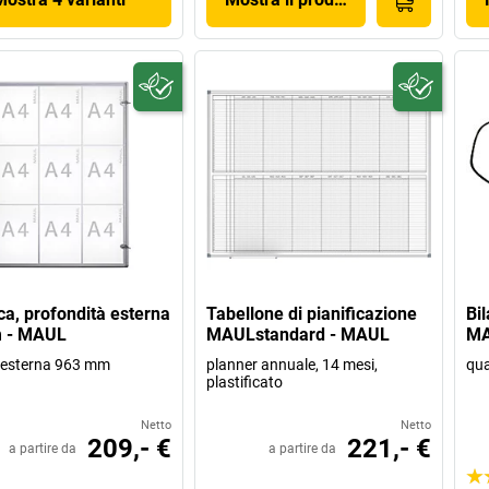
a, profondità esterna
Tabellone di pianificazione
Bi
 - MAUL
MAULstandard - MAUL
MA
 esterna 963 mm
planner annuale, 14 mesi,
qua
plastificato
Netto
Netto
209,- €
221,- €
a partire da
a partire da