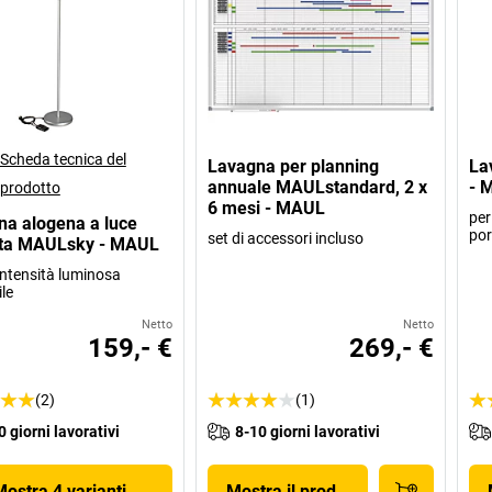
Scheda tecnica del
Lavagna per planning
La
annuale MAULstandard, 2 x
- 
prodotto
6 mesi - MAUL
per
na alogena a luce
por
set di accessori incluso
tta MAULsky - MAUL
intensità luminosa
le
Netto
Netto
159,- €
269,- €
(2)
(1)
0 giorni lavorativi
8-10 giorni lavorativi
Mostra 4 varianti
Mostra il prodotto