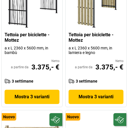
Tettoia per biciclette -
Tettoia per biciclette -
Mottez
Mottez
a x L 2360 x 5600 mm, in
a x L 2360 x 5600 mm, in
bambù
lamiera e legno
Netto
Netto
3.375,- €
3.375,- €
a partire da
a partire da
3 settimane
3 settimane
Mostra 3 varianti
Mostra 3 varianti
Nuovo
Nuovo