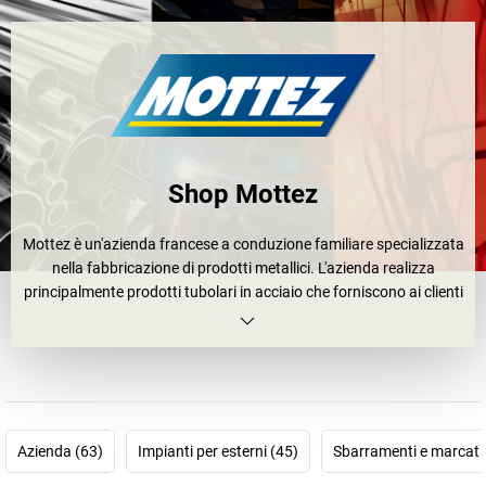
Shop Mottez
Mottez è un'azienda francese a conduzione familiare specializzata
nella fabbricazione di prodotti metallici. L'azienda realizza
principalmente prodotti tubolari in acciaio che forniscono ai clienti
soluzioni per lo stoccaggio, la protezione, il trasporto e la
sicurezza. Mottez migliora costantemente il design e la qualità dei
suoi prodotti, mantenendo un approccio attento all'ambiente.
Tutti i prodotti Mottez garantiscono un'eccellente qualità e
versatilità, poiché l'azienda si occupa direttamente dell'intero ciclo
di produzione. 80 anni di innovazione, impegno e passione!
Azienda (63)
Impianti per esterni (45)
Sbarramenti e marcatu