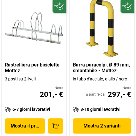
Rastrelliera per biciclette -
Barra paracolpi, Ø 89 mm,
Mottez
smontabile - Mottez
3 posti su 2 livelli
in tubo d'acciaio, giallo / nero
Netto
Netto
201,- €
297,- €
a partire da
6-7 giorni lavorativi
8-10 giorni lavorativi
Mostra il prodotto
Mostra 2 varianti