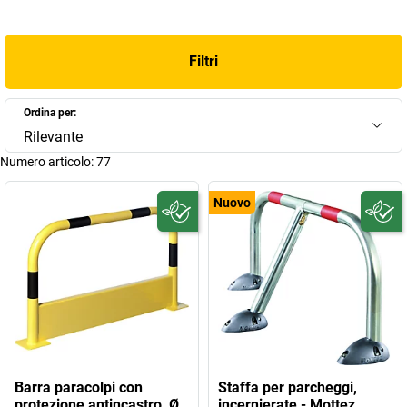
Filtri
Ordina per:
Rilevante
Numero articolo:
77
Nuovo
Barra paracolpi con
Staffa per parcheggi,
protezione antincastro, Ø
incernierate - Mottez