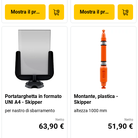
Mostra il prodotto
Mostra il prodotto
Portatarghetta in formato
Montante, plastica -
UNI A4 - Skipper
Skipper
per nastro di sbarramento
altezza 1000 mm
Netto
Netto
63,90 €
51,90 €