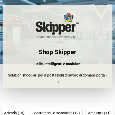
Shop Skipper
Belle, intelligenti e modulari
Soluzioni modulari per le postazioni di lavoro di domani: porta il
tuo ambiente di lavoro nel futuro con Skipper. Dietro alla nostra
esclusiva serie di prodotti modulari e multifunzionali si trovano 20
anni di innovazione.
Le nostre soluzioni sono completamente riciclabili, ecologiche e
realmente modulari. Sono state sviluppate per diversi settori di
tutto il mondo, tra cui ambienti esterni e interni, gestione dei rifiuti
Azienda (19)
Sbarramenti e marcature (19)
Ambiente (11)
e della sicurezza, edifici pubblici, pulizia e igiene.