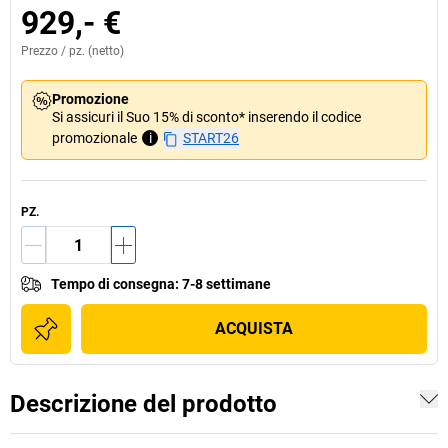
929,- €
Prezzo /
pz.
(netto)
Promozione
Si assicuri il Suo 15% di sconto* inserendo il codice
promozionale
i
START26
PZ.
Tempo di consegna
:
7-8 settimane
ACQUISTA
Descrizione del prodotto