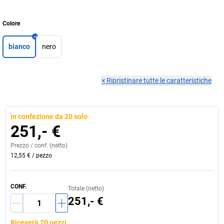
Colore
bianco
nero
×
Ripristinare tutte le caratteristiche
in confezione da 20 solo
251,- €
Prezzo /
conf.
(netto)
12,55 €
/
pezzo
CONF.
Totale (netto)
251,- €
Riceverà 20 pezzi