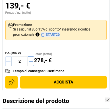
139,- €
Prezzo /
pz.
(netto)
Promozione
Si assicuri il Suo 15% di sconto* inserendo il codice
promozionale
i
START26
PZ.
(MIN
2
)
Totale (netto)
278,- €
Tempo di consegna
:
3 settimane
ACQUISTA
Descrizione del prodotto