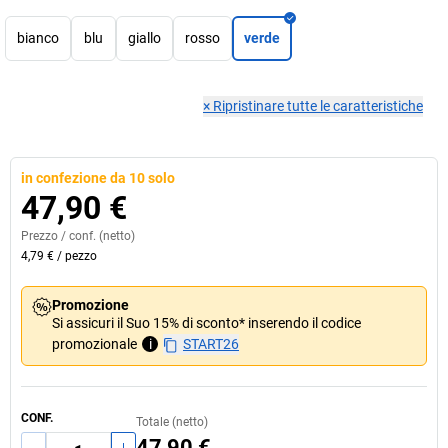
bianco
blu
giallo
rosso
verde
×
Ripristinare tutte le caratteristiche
in confezione da 10 solo
47,90 €
Prezzo /
conf.
(netto)
4,79 €
/
pezzo
Promozione
Si assicuri il Suo 15% di sconto* inserendo il codice
promozionale
i
START26
CONF.
Totale (netto)
47,90 €