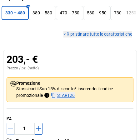
330 – 480
380 – 580
470 – 750
580 – 950
730 – 1250
×
Ripristinare tutte le caratteristiche
203,- €
Prezzo /
pz.
(netto)
Promozione
Si assicuri il Suo 15% di sconto* inserendo il codice
promozionale
i
START26
PZ.