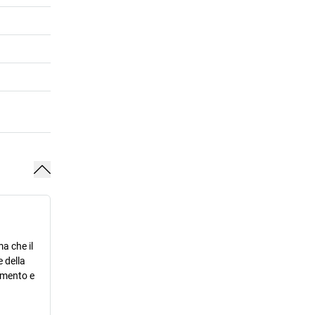
a che il
 della
ramento e