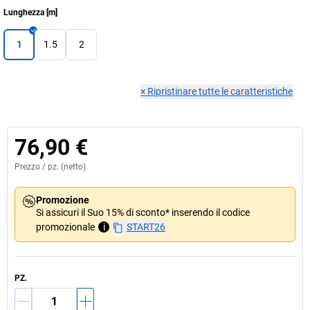
Lunghezza
[
m
]
1
1.5
2
×
Ripristinare tutte le caratteristiche
76,90 €
Prezzo /
pz.
(netto)
Promozione
Si assicuri il Suo 15% di sconto* inserendo il codice
promozionale
i
START26
PZ.