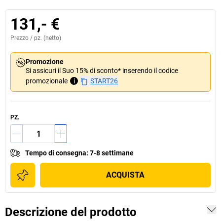
131,- €
Prezzo /
pz.
(netto)
Promozione
Si assicuri il Suo 15% di sconto* inserendo il codice
promozionale
i
START26
PZ.
Tempo di consegna
:
7-8 settimane
ACQUISTA
Descrizione del prodotto