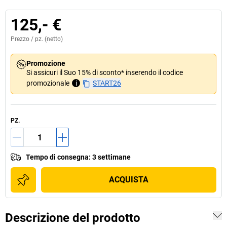
125,- €
Prezzo /
pz.
(netto)
Promozione
Si assicuri il Suo 15% di sconto* inserendo il codice
promozionale
i
START26
PZ.
Tempo di consegna
:
3 settimane
ACQUISTA
Descrizione del prodotto