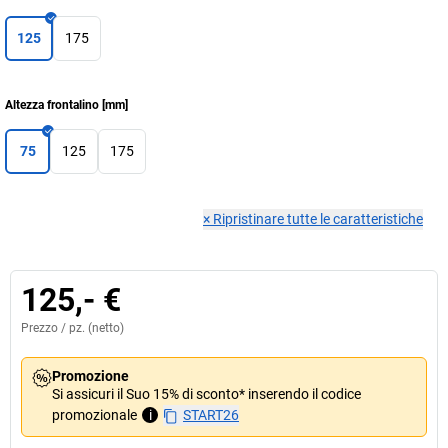
125
175
Altezza frontalino
[
mm
]
75
125
175
×
Ripristinare tutte le caratteristiche
125,- €
Prezzo /
pz.
(netto)
Promozione
Si assicuri il Suo 15% di sconto* inserendo il codice
promozionale
i
START26