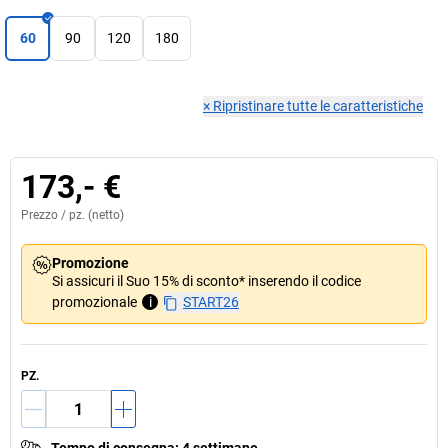
60
90
120
180
×
Ripristinare tutte le caratteristiche
173,- €
Prezzo /
pz.
(netto)
Promozione
Si assicuri il Suo 15% di sconto* inserendo il codice
promozionale
i
START26
PZ.