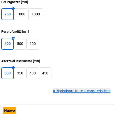
Per larghezza
[
mm
]
750
1000
1300
Per profondità
[
mm
]
400
500
600
Altezza di inserimento
[
mm
]
300
350
400
450
×
Ripristinare tutte le caratteristiche
Nuovo