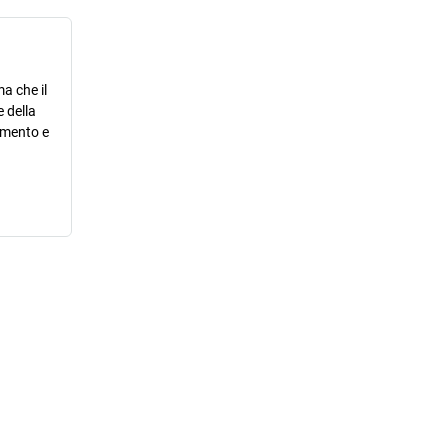
a che il
 della
ramento e