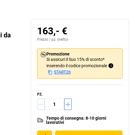
163,- €
i da
Prezzo /
pz.
(netto)
Promozione
Si assicuri il Suo 15% di sconto*
inserendo il codice promozionale
i
START26
PZ.
Tempo di consegna
:
8-10 giorni
lavorativi