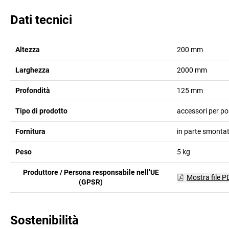
Dati tecnici
Altezza
200
mm
Larghezza
2000
mm
Profondità
125
mm
Tipo di prodotto
accessori per po
Fornitura
in parte smonta
Peso
5
kg
Produttore / Persona responsabile nell’UE
Mostra file P
(GPSR)
Sostenibilità