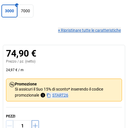
3000
7000
×
Ripristinare tutte le caratteristiche
74,90 €
Prezzo /
pz.
(netto)
24,97 €
/
m
Promozione
Si assicuri il Suo 15% di sconto* inserendo il codice
promozionale
i
START26
PEZZI