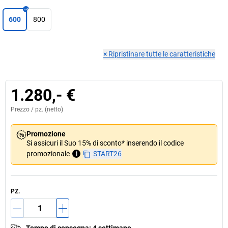
600
800
×
Ripristinare tutte le caratteristiche
1.280,- €
Prezzo /
pz.
(netto)
Promozione
Si assicuri il Suo 15% di sconto* inserendo il codice
promozionale
i
START26
PZ.