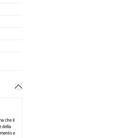
a che il
 della
ramento e