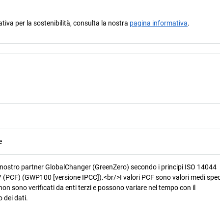
ativa per la sostenibilità, consulta la nostra
pagina informativa
.
e
 nostro partner GlobalChanger (GreenZero) secondo i principi ISO 14044
 (PCF) (GWP100 [versione IPCC]).<br/>I valori PCF sono valori medi speci
non sono verificati da enti terzi e possono variare nel tempo con il
 dei dati.