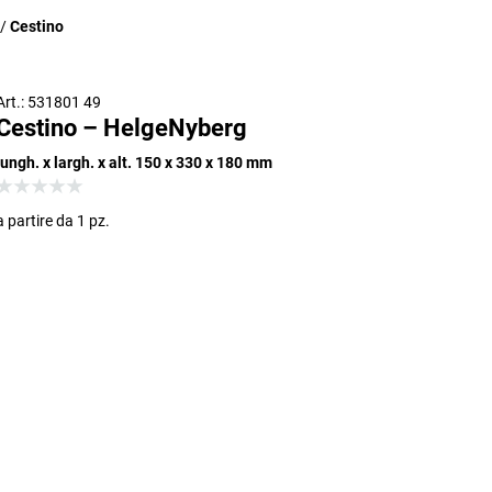
Cestino
Art.: 531801 49
Cestino – HelgeNyberg
lungh. x largh. x alt. 150 x 330 x 180 mm
a partire da 1 pz.