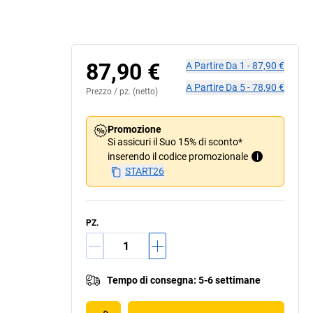
87,90 €
A Partire Da
1
-
87,90 €
A Partire Da
5
-
78,90 €
Prezzo /
pz.
(netto)
Promozione
Si assicuri il Suo 15% di sconto*
inserendo il codice promozionale
i
START26
PZ.
Tempo di consegna
:
5-6 settimane